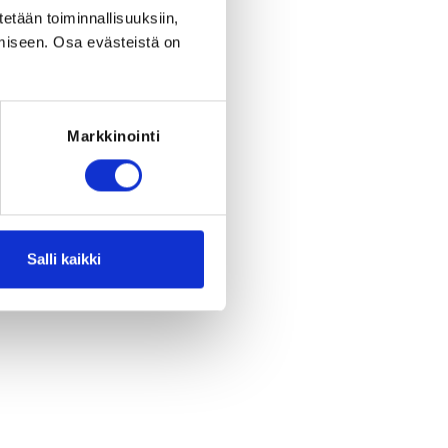
tetään toiminnallisuuksiin,
miseen. Osa evästeistä on
Markkinointi
Register
period ended on
Fr 25.7.2025
at
16:00
.
Salli kaikki