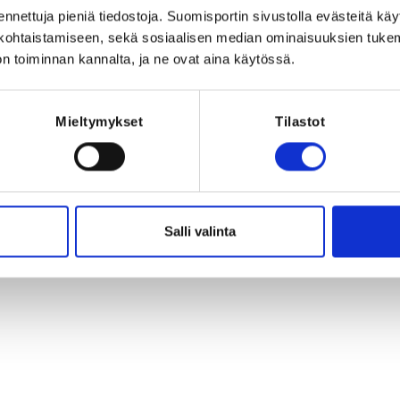
ä
ennettuja pieniä tiedostoja. Suomisportin sivustolla evästeitä käy
a, Suomi
lökohtaistamiseen, sekä sosiaalisen median ominaisuuksien tuke
n toiminnan kannalta, ja ne ovat aina käytössä.
Mieltymykset
Tilastot
Registration 
Salli valinta
25 at 16:00