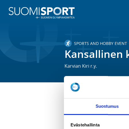
SPORTS AND HOBBY EVENT
Kansallinen k
Karvian Kiri r.y.
TIME
Suostumus
Su 3.8.2025 at 12:00 - 16:00
LOCATION
Evästehallinta