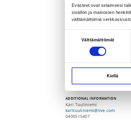
Ulkokisa Kantapubi Tällin edess
Evästeet ovat selaimeesi tall
Kylä-Karviantie 12, 39930 Karvi
sisällön ja mainosten henki
View map
välttämättömiä verkkosivusto
LOCALITY
Suostumuksen
Karvia
Välttämättömät
valinta
SPORTS
Painonnosto
REGISTRATION PERIOD
Kiellä
Su 1.6.2025 at 00:00 - Fr 25.7.20
ADDITIONAL INFORMATION
Kari Tuuliniemi
karituuliniemi@live.com
0400515407