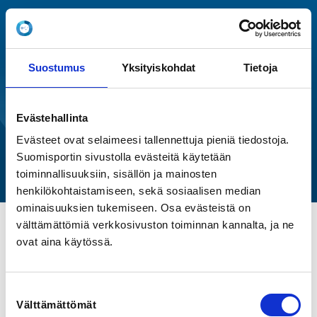
In English (EN)
Suostumus
Yksityiskohdat
Tietoja
EDUCATION EVENT
Evästehallinta
Kilpailusäännöt
Evästeet ovat selaimeesi tallennettuja pieniä tiedostoja.
Suomisportin sivustolla evästeitä käytetään
Suomen Triathlonliitto ry
toiminnallisuuksiin, sisällön ja mainosten
henkilökohtaistamiseen, sekä sosiaalisen median
ominaisuuksien tukemiseen. Osa evästeistä on
välttämättömiä verkkosivuston toiminnan kannalta, ja ne
ovat aina käytössä.
TIME
Tu 13.4.2021 at 17:30 - 19:00
Suostumuksen
LOCATION
Välttämättömät
valinta
Zoom-koulutus