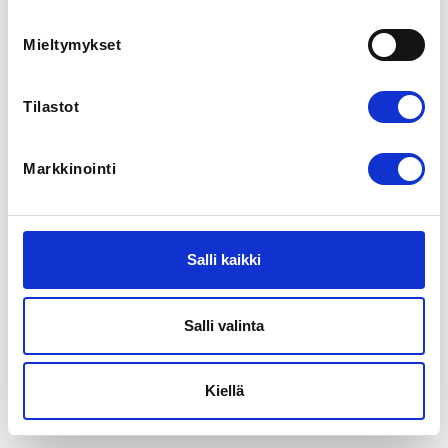
Mieltymykset
REGISTRATION PERIOD
Fr 18.12.2020 at 10:00 - Mo 12.4.2021 at 18:00
Tilastot
Koulutus, jossa käydään läpi Triathlonliiton 
Kilpailusääntöjä
Markkinointi
Register
Salli kaikki
Registration period ended on
Mo 12.4.2021
at
18:00
.
Salli valinta
Kiellä