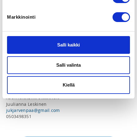
Seutulantie 17, 04410 Järvenpää, Suomi
View map
Markkinointi
LOCALITY
Järvenpää
Salli kaikki
SPORTS
Uinti
Salli valinta
PRICE
MERIÄTÄHTI uimakoulu 100,00 € -
9 kerran uimakoulu
Kiellä
ADDITIONAL INFORMATION
Juulianna Leskinen
jukjarvenpaa@gmail.com
0503498351