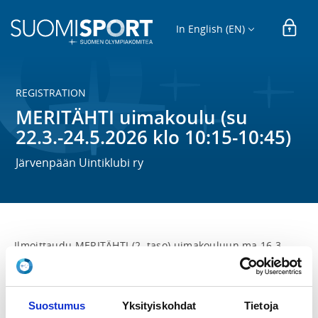
In English (EN)
REGISTRATION
MERITÄHTI uimakoulu (su
22.3.-24.5.2026 klo 10:15-10:45)
Järvenpään Uintiklubi ry
Ilmoittaudu MERITÄHTI (2. taso) uimakouluun ma 16.3. 
klo 9:00 alkaen.   

Meritähti uimakoulu järjestetään sunnuntaisin 
22.3.-24.5.2026 klo 10:15-10:45. 

Suostumus
Yksityiskohdat
Tietoja