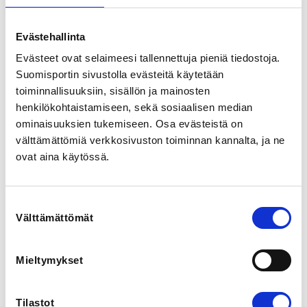
Huom. Pääsiäisenä 4.-5.4. EI järjestetä uimakouluja. 

Evästehallinta
Kurssijakso sisältää 9 uintikertaa.   

Evästeet ovat selaimeesi tallennettuja pieniä tiedostoja.
Hinta 100€ + JUK jäsenmaksu 40€.   

Suomisportin sivustolla evästeitä käytetään
toiminnallisuuksiin, sisällön ja mainosten
Huomioithan, että jokaisen osallistujan tulee liittyä JUK 
jäseneksi, mikäli sitä ei ole tehty aiemmin kuluneen 
henkilökohtaistamiseen, sekä sosiaalisen median
kauden aikana. Jäsenmaksu on voimassa 1.8.2025-
ominaisuuksien tukemiseen. Osa evästeistä on
31.7.2026.   

välttämättömiä verkkosivuston toiminnan kannalta, ja ne
ovat aina käytössä.
Pääset liittymään jäseneksi täältä: 
https://www.suomisport.fi/events/fa010273-3762-46c4-
bca6-f9326e36c10c
Suostumuksen
Välttämättömät
valinta
REGISTRATION PERIOD
Mo 16.3.2026 at 09:00 - Th 19.3.2026 at 21:00
Mieltymykset
LOCATION
Järvenpään uimahalli
Tilastot