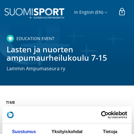
In English (EN)
EDUCATION EVENT
Lasten ja nuorten
ampumaurheilukoulu 7-15
Lammin Ampumaseura ry
TIME
Mo 2.10.2023 -
Mo 11.12.2023
LOCATION
Suostumus
Yksityiskohdat
Tietoja
Lammin Ampumaseuran ilma-aserata