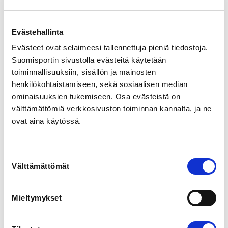
Lamminraitti 23, 16900 Hämeenlinna, Suomi
View map
Evästehallinta
LOCALITY
Evästeet ovat selaimeesi tallennettuja pieniä tiedostoja.
Hämeenlinna
Suomisportin sivustolla evästeitä käytetään
toiminnallisuuksiin, sisällön ja mainosten
henkilökohtaistamiseen, sekä sosiaalisen median
SPORTS
ominaisuuksien tukemiseen. Osa evästeistä on
Kivääriammunta, Pistooliammunta
välttämättömiä verkkosivuston toiminnan kannalta, ja ne
ovat aina käytössä.
REGISTRATION PERIOD
Fr 15.9.2023 at 13:00 - Su 8.10.2023 at 23:59
Suostumuksen
PRICE
Välttämättömät
valinta
Ampumaurheilukoulun maksu 60,00 € -
Ampumaurheilukoulu järjestetään 10-kerran jaksona
Mieltymykset
2.10 - 11.12.-23
ADDITIONAL INFORMATION