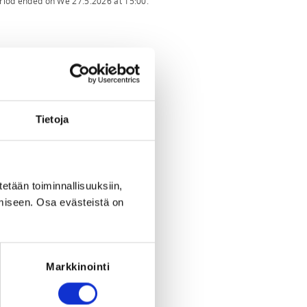
eriod ended on
We 27.5.2026
at
15:00
.
Tietoja
tetään toiminnallisuuksiin,
miseen. Osa evästeistä on
Markkinointi