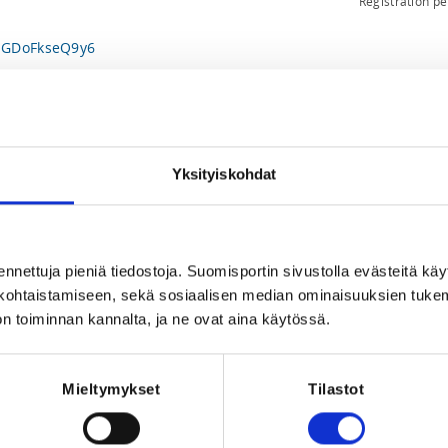
Registration p
waGDoFkseQ9y6
tps://maps.app.goo.gl/X3GNie1ecsJGGJSG7
QXU8rNhUieCh9
Yksityiskohdat
27.5. klo 17.30: Lippumäen liikuntapuisto: 
M12vz7jCZ8Z7
3.6. klo 17.30 Hiltulanlahden koulu: 
PLZEp6XQuTo9
ennettuja pieniä tiedostoja. Suomisportin sivustolla evästeitä käy
lökohtaistamiseen, sekä sosiaalisen median ominaisuuksien tuke
n 50 e. Jos suunnistuskärpänen puraisee, 
n toiminnan kannalta, ja ne ovat aina käytössä.
it liittyä mukaan KuoSun lasten ja 
nnistuskoulumaksu hyvitetään 
Mieltymykset
Tilastot
 
sami.hamalainen76@gmail.com