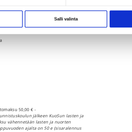
026 at 15:00
Salli valinta
ta
tomaksu 50,00 € -
uunnistuskoulun jälkeen KuoSun lasten ja
ksu vähennetään lasten ja nuorten
oppuvuoden ajalta on 50 e (sisaralennus