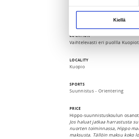
REGISTRATION PERIOD
Th 2.4.2026 at 00:00 - We 27.5.2
Kiellä
LOCATION
Vaihtelevasti eri puollla Kuopio
LOCALITY
Kuopio
SPORTS
Suunnistus - Orientering
PRICE
Hippo-suunnistuskoulun osanot
Jos haluat jatkaa harrastusta s
nuorten toiminnassa, Hippo ma
maksusta. Tällöin maksu koko l