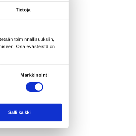
Tietoja
tetään toiminnallisuuksiin,
miseen. Osa evästeistä on
Register
eriod ended on
Su 26.10.2025
at
23:59
.
Markkinointi
RED FOR THE REGISTRATION
ce: Taekwondolisenssi 2025
Salli kaikki