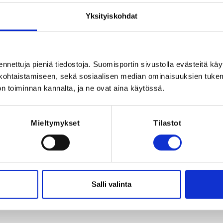
, Suomi
Yksityiskohdat
ennettuja pieniä tiedostoja. Suomisportin sivustolla evästeitä käy
lökohtaistamiseen, sekä sosiaalisen median ominaisuuksien tuke
n toiminnan kannalta, ja ne ovat aina käytössä.
Registration p
Mieltymykset
Tilastot
REQUI
.2025 at 23:59
Licen
Salli valinta