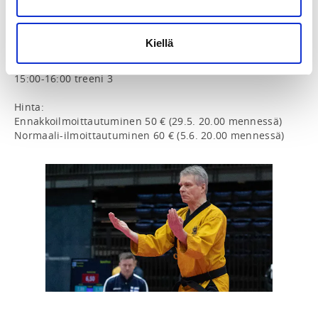
Lauantai 6.6.:

10:00-12:00 treeni 1

12:00-13:30 lounastauko (omakustanteinen)

Kiellä
13:30-14:45 treeni 2

14:45-15:00 tauko

15:00-16:00 treeni 3

Hinta:

Ennakkoilmoittautuminen 50 € (29.5. 20.00 mennessä)
