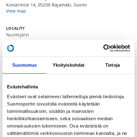
Kievarintie 14, 05200 Rajamäki, Suomi
View map
LOCALITY
Nurmijärvi
SPORTS
Taekwondo
Suostumus
Yksityiskohdat
Tietoja
REGISTRATION PERIOD
Mo 9.3.2026 at 14:45 - Fr 5.6.2026 at 20:00
Evästehallinta
Evästeet ovat selaimeesi tallennettuja pieniä tiedostoja.
PRICE
Suomisportin sivustolla evästeitä käytetään
Koko leiri 60,00 €
toiminnallisuuksiin, sisällön ja mainosten
henkilökohtaistamiseen, sekä sosiaalisen median
ADDITIONAL INFORMATION
ominaisuuksien tukemiseen. Osa evästeistä on
Essi Labart
välttämättömiä verkkosivuston toiminnan kannalta, ja ne
essi.labart@gmail.com