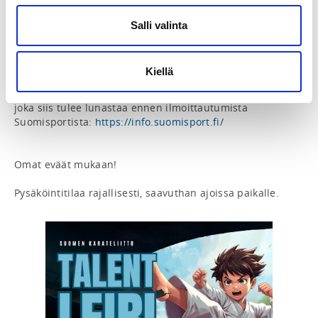
Kumite 9:30-11:00

Kata 11:00-12:30

Salli valinta
Kumite 12:30-14:00

Kata 14:00-15:30

Kiellä
Ilmoittautuminen leirille Suomisportissa, HUOM! 
Ilmoittautuminen vaatii Karateliiton lisenssin (15 €), 
joka siis tulee lunastaa ennen ilmoittautumista 
Suomisportista: 
https://info.suomisport.fi/
Omat eväät mukaan!

Pysäköintitilaa rajallisesti, saavuthan ajoissa paikalle.