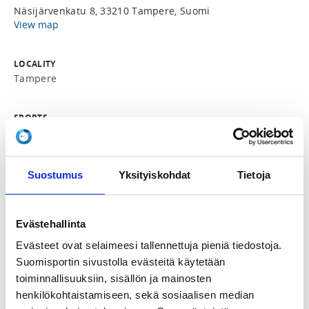
Näsijärvenkatu 8, 33210 Tampere, Suomi
View map
LOCALITY
Tampere
SPORTS
Karate
REGISTRATION PERIOD
Suostumus
Yksityiskohdat
Tietoja
Tu 28.4.2026 at 08:00 - Fr 5.6.2026 at 23:00
Evästehallinta
ADDITIONAL INFORMATION
Arttu Venäläinen
Evästeet ovat selaimeesi tallennettuja pieniä tiedostoja.
arttu.venalainen@gmail.com
Suomisportin sivustolla evästeitä käytetään
+358 45 1953424
toiminnallisuuksiin, sisällön ja mainosten
henkilökohtaistamiseen, sekä sosiaalisen median
Suomen Karateliitto ja Tampereen Karateseura 