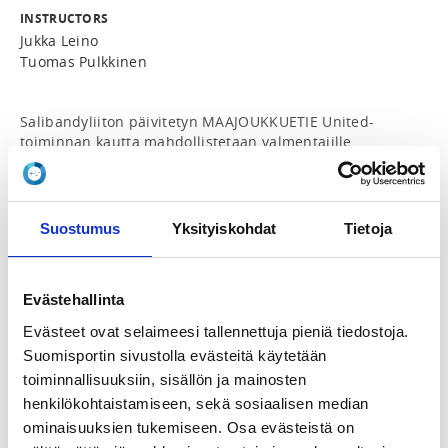
INSTRUCTORS
Jukka Leino
Tuomas Pulkkinen
Salibandyliiton päivitetyn MAAJOUKKUETIE United-
toiminnan kautta mahdollistetaan valmentajille 
osallistuminen pelaajakehitykseen (alueellinen United-
toiminta) integroituun valmennuskoulutukseen. 
Vuoden mittainen koulutusprosessi vastaa sisällöltään 
Salibandyliiton SBV2 -koulutusta. Koulutus toteutetaan 
Suostumus
Yksityiskohdat
Tietoja
alueleirien yhteydessä sekä verkkokoulutuksina.

MAAJOUKKUETIE tapahtumiin integroidussa 
Evästehallinta
koulutuksissa on tavoitteena lisätä yhteistä 
ymmärrystä pelin kehittämisen tavoitteista sekä antaa 
Evästeet ovat selaimeesi tallennettuja pieniä tiedostoja.
palautetta alueen United-joukkueen ja pelaajien 
Suomisportin sivustolla evästeitä käytetään
menestymisestä valtakunnallisessa tapahtumassa. 
toiminnallisuuksiin, sisällön ja mainosten
Isossa kuvassa tavoitteena on jalkauttaa 
Salibandyliiton valmennussisällön linjauksia 
henkilökohtaistamiseen, sekä sosiaalisen median
alueelliseen toimintaan ja saada aikaan entistä 
ominaisuuksien tukemiseen. Osa evästeistä on
laadukkaampaa keskustelua alueiden erityispiirteistä 