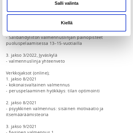
1. jakso 8.8.2021, Jyväskylä

Salli valinta
- Salibandyliiton valmennuslinjan painopisteet 
hyökkäyspelaamisessa 13–15-vuotiailla 

- taidon oppiminen

Kiellä
2. jakso 11/2021, Jyväskulä

- Salibandyliiton valmennuslinjan painopisteet 
puoluspelaamisessa 13–15-vuotiailla  

3. jakso 3/2022, Jyväskylä

- valmennuslinja yhteenveto 

Verkkojaksot (online);

1. jakso 8/2021

- kokonaisvaltainen valmennus 

- peruspelaaminen hyökkäys: tilan optimointi

2. jakso 8/2021

- psyykkinen valmennus: sisäinen motivaatio ja 
itsemääräämisteoria   

3. jakso 9/2021

- fyysinen valmennus 1.
