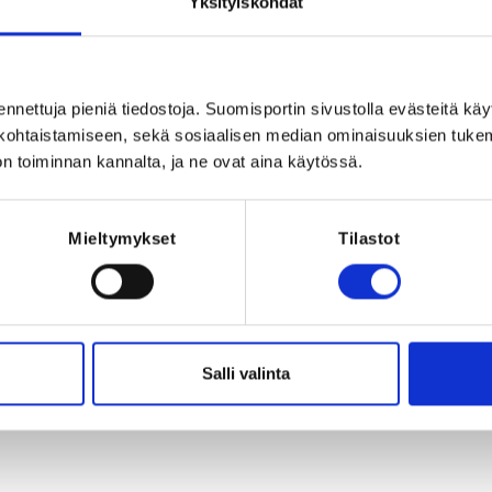
Registration p
Yksityiskohdat
viikko ja se sisältää monipuolisen 
istumismaksu ei sisällä vakuutusta! 
REQUI
auko, jolloin urheilijat nauttivat omia 
The registrant 
ennettuja pieniä tiedostoja. Suomisportin sivustolla evästeitä käy
lökohtaistamiseen, sekä sosiaalisen median ominaisuuksien tuke
 ja ne täytetään 
n toiminnan kannalta, ja ne ovat aina käytössä.
Mieltymykset
Tilastot
2026 at 23:00
Salli valinta