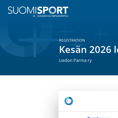
REGISTRATION
Kesän 2026 le
Liedon Parma ry
Yleisurheiluleiri 1.6.-5.6.2026 on
innostuneille vuosina 2013-2019 s
antaa lapselle liikunnallisia e
liikkumisen parissa. Leiripäivät 
Liedon keskuskentällä tai sen ym