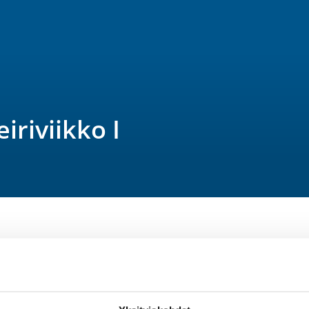
iriviikko I
 tarkoitettu kaikille liikkumisesta 
yntyneille lapsille. Leirin tavoitteena on 
lämyksiä yleisurheilun ja muun mukavan 
ovat ma-pe klo 10-14. Leiri pidetään 
päristössä. 
