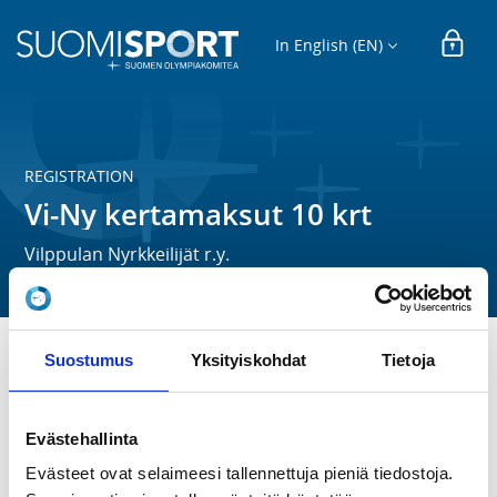
In English (EN)
REGISTRATION
Vi-Ny kertamaksut 10 krt
Vilppulan Nyrkkeilijät r.y.
Suostumus
Yksityiskohdat
Tietoja
Vilppulan Nyrkkeilijöiden  

Oikeuttaa 10 kertaa  harjoituksiin 

Evästehallinta
MA 17:00-18:30, KE 17:00-18:30, (SU 17:00-18:30 
treeneistä ilmoitamme tarkemmin)

Evästeet ovat selaimeesi tallennettuja pieniä tiedostoja.