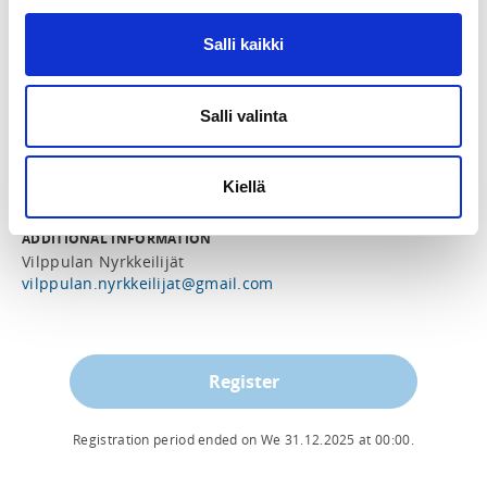
Mänttä-Vilppula
Salli kaikki
SPORTS
Nyrkkeily
Salli valinta
PRICE
Kuntonyrkkeilyt 10 krt 50,00 €
Kiellä
ADDITIONAL INFORMATION
Vilppulan Nyrkkeilijät
vilppulan.nyrkkeilijat@gmail.com
Register
Registration period ended on
We 31.12.2025
at
00:00
.