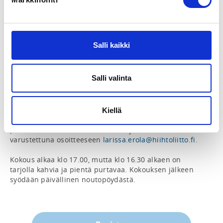
Hiihtoliiton jäsenseurojen liittokokous toteutetaan 
hybridikokouksena. Kokouspaikka on Hotel Golden 
Dome, Iisalmi. 

Liittokokouksessa äänioikeutta käyttävät Liiton seurat, 
Salli kaikki
joilla on oikeus lähettää kokoukseen yksi äänioikeutta 
käyttävä edustaja ja kaksi lisäedustajaa. Lisäedustajilla 
on vain puheoikeus. Kullakin äänioikeutta käyttävällä 
Salli valinta
edustajalla on yksi ääni.

Edustaja voi kokouksessa edustaa vain yhtä seuraa.

Kiellä
Ilmoittautumisen lisäksi tulee toimittaa yksi valtakirja 
per seura seuran virallisilla allekirjoituksilla 
varustettuna osoitteeseen 
larissa.erola@hiihtoliitto.fi
.

Kokous alkaa klo 17.00, mutta klo 16.30 alkaen on 
tarjolla kahvia ja pientä purtavaa. Kokouksen jälkeen 