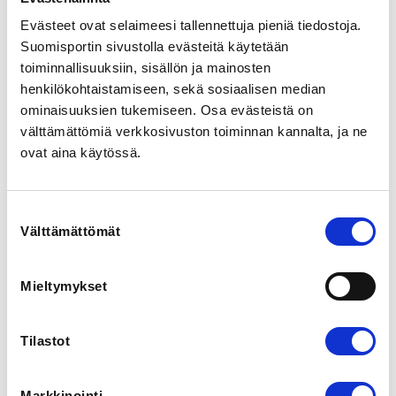
Kirkkopuistonkatu 28, 74100 Iisalmi, Suomi
Evästeet ovat selaimeesi tallennettuja pieniä tiedostoja.
View map
Suomisportin sivustolla evästeitä käytetään
toiminnallisuuksiin, sisällön ja mainosten
LOCALITY
henkilökohtaistamiseen, sekä sosiaalisen median
Iisalmi
ominaisuuksien tukemiseen. Osa evästeistä on
välttämättömiä verkkosivuston toiminnan kannalta, ja ne
REGISTRATION PERIOD
ovat aina käytössä.
Fr 7.2.2025 at 12:00 - Th 20.3.2025 at 23:59
Suostumuksen
PRICE
Välttämättömät
valinta
Osallistuminen sisältää kahvin ja ruokailun 45,00 €
Mieltymykset
ADDITIONAL INFORMATION
Larissa Erola
larissa.erola@hiihtoliitto.fi
Tilastot
040 744 7741
Markkinointi