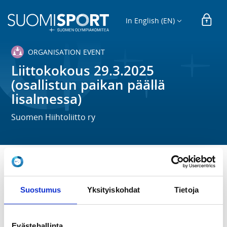
In English (EN)
ORGANISATION EVENT
Liittokokous 29.3.2025
(osallistun paikan päällä
Iisalmessa)
Suomen Hiihtoliitto ry
TIME
Sa 29.3.2025 at 16:30 - 20:00
Suostumus
Yksityiskohdat
Tietoja
LOCATION
Hotel Golden Dome, Iisalmi / Etäkokous
Evästehallinta