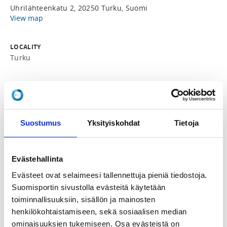
Uhrilähteenkatu 2, 20250 Turku, Suomi
View map
LOCALITY
Turku
SPORTS
Taekwondo
Suostumus
Yksityiskohdat
Tietoja
REGISTRATION PERIOD
Fr 4.3.2022 at 16:00 - Fr 25.3.2022 at 18:00
Evästehallinta
PRICE
Evästeet ovat selaimeesi tallennettuja pieniä tiedostoja.
Koko leiri 40,00 €
Suomisportin sivustolla evästeitä käytetään
toiminnallisuuksiin, sisällön ja mainosten
ADDITIONAL INFORMATION
henkilökohtaistamiseen, sekä sosiaalisen median
Jarkko Mäkinen
ominaisuuksien tukemiseen. Osa evästeistä on
jarkko.makinen@taekwondo.fi