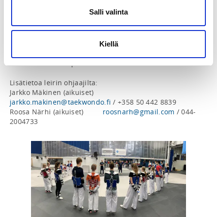
14.00-14.30	Joukkuepalaverit 

Salli valinta
14.30-16.30	Treeni 2 + Sparrit 

Henkilökohtaiset valmentajat ovat tervetulleita 
mukaan. Valmentajien ei tarvitse ilmoittautua erikseen.

Kiellä
Urheilijoiden ilmoittautuminen 25.3. klo 18.00 
mennessä Suomisportin kautta. Leirin hinta on 40 €.

Lisätietoa leirin ohjaajilta:

Jarkko Mäkinen (aikuiset)	 	
jarkko.makinen@taekwondo.fi
 / +358 50 442 8839	

Roosa Närhi (aikuiset)		
roosnarh@gmail.com
 / 044-
2004733