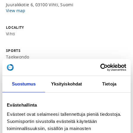
Juurakkotie 6, 03100 Vihti, Suomi
View map
LOCALITY
Vihti
SPORTS
Taekwondo
REGISTRATION PERIOD
Mo 19.1.2026 at 13:00 - Fr 3.4.2026 at 20:00
Suostumus
Yksityiskohdat
Tietoja
PRICE
Koko leiri 60,00 €
Evästehallinta
Evästeet ovat selaimeesi tallennettuja pieniä tiedostoja.
ADDITIONAL INFORMATION
Suomisportin sivustolla evästeitä käytetään
Marko Hyytiäinen
toiminnallisuuksiin, sisällön ja mainosten
tkddfin@gmail.com