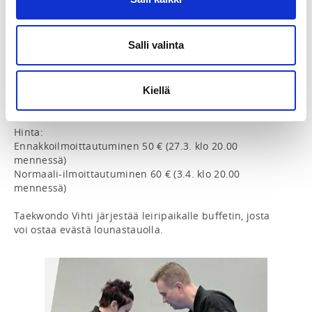
11.00-13.30 Treeni 1

13.30-14.00 lounastauko

14.00-17.00 treeni 2

Salli valinta
Paikka: Aura Light Areena, Juurakkotie 6, 03100 Vihti

Leiri soveltuu kaikille vähintään 13-vuotiaille 
Kiellä
keltaisesta vyöstä (8. kup) alkaen.

Hinta:

Ennakkoilmoittautuminen 50 € (27.3. klo 20.00 
mennessä)

Normaali-ilmoittautuminen 60 € (3.4. klo 20.00 
mennessä)

Taekwondo Vihti järjestää leiripaikalle buffetin, josta 
voi ostaa evästä lounastauolla.