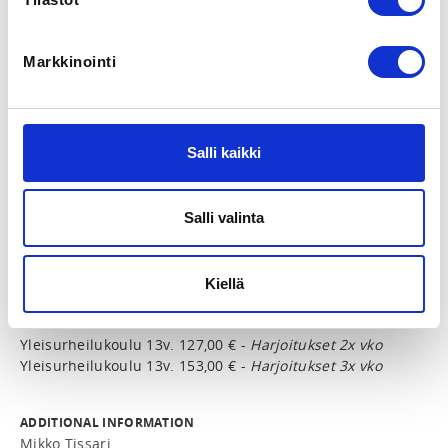
REGISTRATION PERIOD
Markkinointi
We 9.7.2025 at 00:00 - Su 9.8.2026 at 00:00
LOCATION
Myllypuron liikuntahalli
Salli kaikki
Jauhokuja 3, 00920 Helsinki, Suomi
View map
Salli valinta
LOCALITY
Helsinki
Kiellä
PRICES
Yleisurheilukoulu 13v. 127,00 € -
Harjoitukset 2x vko
Yleisurheilukoulu 13v. 153,00 € -
Harjoitukset 3x vko
ADDITIONAL INFORMATION
Mikko Tissari