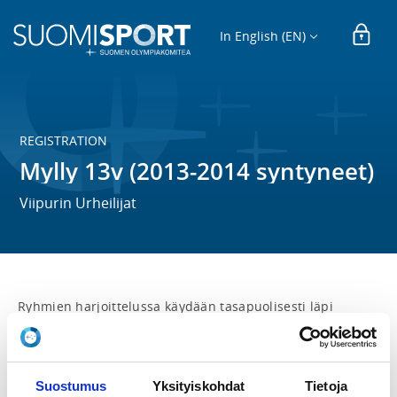
In English (EN)
REGISTRATION
Mylly 13v (2013-2014 syntyneet)
Viipurin Urheilijat
Ryhmien harjoittelussa käydään tasapuolisesti läpi 
kaikkia yleisurheilun osa-alueita ja lajien tekniikoita 
ikäryhmälle sopivalla tavalla. Vähitellen 
yleisurheilukoulusta voi kehittyä myös kilpailemista 
käsittävä nousujohteinen yleisurheiluharrastus.

Suostumus
Yksityiskohdat
Tietoja