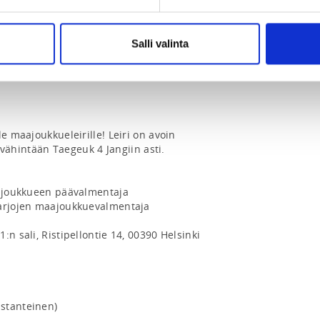
Salli valinta
e maajoukkueleirille! Leiri on avoin 
t vähintään Taegeuk 4 Jangiin asti.

aajoukkueen päävalmentaja

sarjojen maajoukkuevalmentaja

n sali, Ristipellontie 14, 00390 Helsinki

stanteinen)
