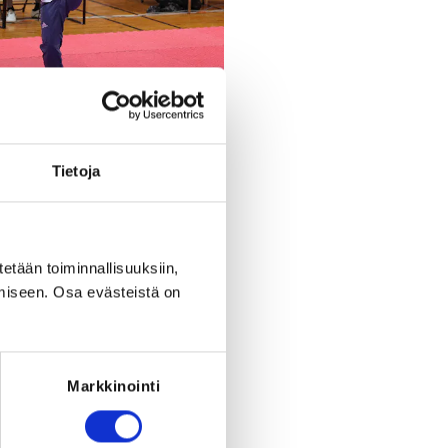
Register
Tietoja
period ended on
Fr 20.3.2026
at
20:00
.
tetään toiminnallisuuksiin,
RED FOR THE REGISTRATION
ce: Taekwondolisenssi 2026
miseen. Osa evästeistä on
Markkinointi