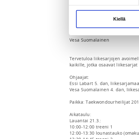
essi.labart@gmail.com
0401393933
Kiellä
COACHS
Essi Labart
Vesa Suomalainen
Tervetuloa liikesarjojen avoimell
kaikille, jotka osaavat liikesarja
Ohjaajat:

Essi Labart 5. dan, liikesarjam
Vesa Suomalainen 4. dan, liike
Paikka: Taekwondourheilijat 2011:
Aikataulu:

Lauantai 21.3.:

10:00-12:00 treeni 1

12:00-13:30 lounastauko (omaku