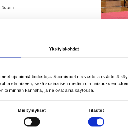
i, Suomi
Yksityiskohdat
Registration 
ennettuja pieniä tiedostoja. Suomisportin sivustolla evästeitä käy
REQUI
026 at 20:00
Licen
lökohtaistamiseen, sekä sosiaalisen median ominaisuuksien tuke
n toiminnan kannalta, ja ne ovat aina käytössä.
Mieltymykset
Tilastot