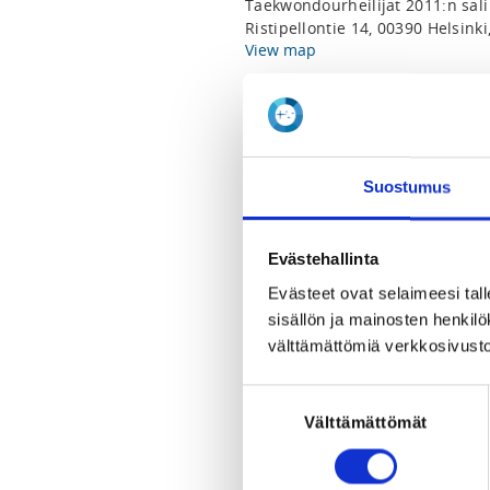
Taekwondourheilijat 2011:n sali
Ristipellontie 14, 00390 Helsink
View map
LOCALITY
Helsinki
Suostumus
SPORTS
Taekwondo
Evästehallinta
REGISTRATION PERIOD
Evästeet ovat selaimeesi tall
Mo 9.3.2026 at 14:45 - Fr 20.3.2
sisällön ja mainosten henki
välttämättömiä verkkosivusto
PRICE
Koko leiri 60,00 €
Suostumuksen
Välttämättömät
valinta
ADDITIONAL INFORMATION
Essi Labart