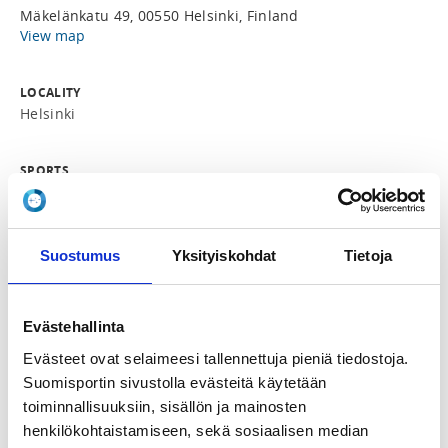
Mäkelänkatu 49, 00550 Helsinki, Finland
View map
LOCALITY
Helsinki
SPORTS
Uimahypyt, Uinti
REGISTRATION PERIOD
Suostumus
Yksityiskohdat
Tietoja
Fr 8.5.2026 at 15:00 - Fr 15.5.2026 at 21:00
ADDITIONAL INFORMATION
Evästehallinta
Raita Koskenala
Evästeet ovat selaimeesi tallennettuja pieniä tiedostoja.
rkosken@gmail.com
Suomisportin sivustolla evästeitä käytetään
toiminnallisuuksiin, sisällön ja mainosten
Uimataitoviikolla 11.–17.5.2026 juhlistamme 
henkilökohtaistamiseen, sekä sosiaalisen median
uimataitoa, vesiliikuntaa ja yhdessä liikkumisen iloa. 
