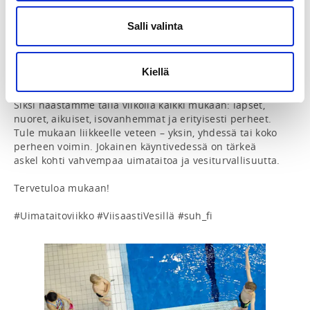
Suomen Uimaopetus- ja Hengenpelastusliiton vuoden 
teemana on “Meillä on vesi – Lisää vain liike”

Salli valinta
Se muistuttaa, että veden äärellä jokainen voi oppia, 
kehittyä, liikkua ja nauttia turvallisesti – omalla 
tavallaan ja omalla tasollaan.

Kiellä
Uimataito ei ole vain lapsuuden taito, vaan sitä 
kannattaa ylläpitää ja vahvistaa läpi elämän.

Siksi haastamme tällä viikolla kaikki mukaan: lapset, 
nuoret, aikuiset, isovanhemmat ja erityisesti perheet.

Tule mukaan liikkeelle veteen – yksin, yhdessä tai koko 
perheen voimin. Jokainen käyntivedessä on tärkeä 
askel kohti vahvempaa uimataitoa ja vesiturvallisuutta.

Tervetuloa mukaan!

#Uimataitoviikko #ViisaastiVesillä #suh_fi 