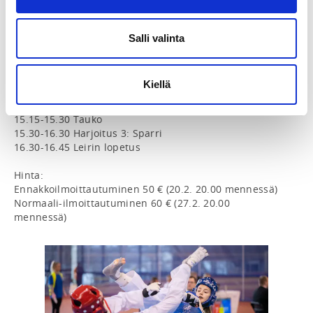
Hyun Cho ja maajoukkuevalmentaja Tea Runnakko-
Laitinen

Salli valinta
Aikataulu

10.00-10.15 Leirin avaus ja yhteiskuva

10.15-12.00 Harjoitus 1

Kiellä
12.00-14.00 Lounastauko

14.00-15.15 Harjoitus 2  

15.15-15.30 Tauko

15.30-16.30 Harjoitus 3: Sparri

16.30-16.45 Leirin lopetus

Hinta:

Ennakkoilmoittautuminen 50 € (20.2. 20.00 mennessä)

Normaali-ilmoittautuminen 60 € (27.2. 20.00 