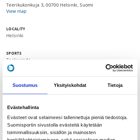
Teerikukonkuja 3, 00700 Helsinki, Suomi
View map
LOCALITY
Helsinki
SPORTS
Taekwondo
REGISTRATION PERIOD
Mo 2.2.2026 at 12:30 - Fr 27.2.2026 at 20:00
Suostumus
Yksityiskohdat
Tietoja
PRICE
Evästehallinta
Koko leiri 60,00 €
Evästeet ovat selaimeesi tallennettuja pieniä tiedostoja.
Suomisportin sivustolla evästeitä käytetään
ADDITIONAL INFORMATION
toiminnallisuuksiin, sisällön ja mainosten
Jung Hyun Cho
junghyun.cho@taekwondo.fi
henkilökohtaistamiseen, sekä sosiaalisen median