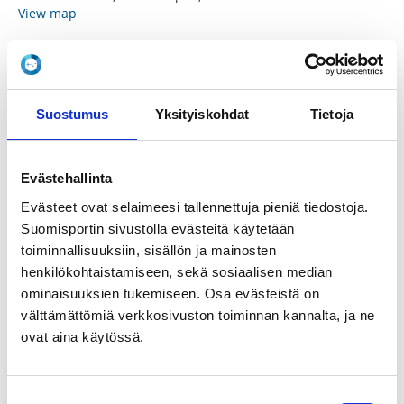
View map
LOCALITY
Espoo
Suostumus
Yksityiskohdat
Tietoja
SPORTS
Yleisurheilu
Evästehallinta
REGISTRATION PERIOD
Evästeet ovat selaimeesi tallennettuja pieniä tiedostoja.
Fr 26.6.2026 at 00:00 - We 30.9.2026 at 23:59
Suomisportin sivustolla evästeitä käytetään
toiminnallisuuksiin, sisällön ja mainosten
henkilökohtaistamiseen, sekä sosiaalisen median
PRICE
ominaisuuksien tukemiseen. Osa evästeistä on
Registration by 31.08.2026 20:59, 37,00 €
Perushinta 43,00 € -
välttämättömiä verkkosivuston toiminnan kannalta, ja ne
Normaalihinta. Huomioi kesän alennushinnat! Alle 18-
ovat aina käytössä.
vuotiaat 15€. Syötä ilmoittautuessa koodi SOLVALLA50
ja saat alennuksen käyttöösi.
Suostumuksen