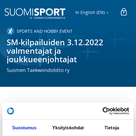
In English (EN)
SPORTS AND HOBBY EVENT
SM-kilpailuiden 3.12.2022
valmentajat ja
joukkueenjohtajat
Suomen Taekwondoliitto ry
TIME
Sa 3.12.2022
LOCATION
Suostumus
Yksityiskohdat
Tietoja
Kupittaan urheiluhalli