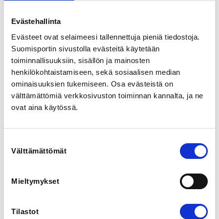
Tahkonkuja 5, 20520 Turku, Suomi
View map
Evästehallinta
Evästeet ovat selaimeesi tallennettuja pieniä tiedostoja.
LOCALITY
Suomisportin sivustolla evästeitä käytetään
Turku
toiminnallisuuksiin, sisällön ja mainosten
henkilökohtaistamiseen, sekä sosiaalisen median
SPORTS
ominaisuuksien tukemiseen. Osa evästeistä on
Taekwondo
välttämättömiä verkkosivuston toiminnan kannalta, ja ne
ovat aina käytössä.
REGISTRATION PERIOD
Su 6.11.2022 at 10:45 - We 23.11.2022 at 23:59
Suostumuksen
Välttämättömät
valinta
ADDITIONAL INFORMATION
Maika Gröhn-Tammila
maika.gt@gmail.com
Mieltymykset
040 750 1675
Tilastot
ORGANIZERS