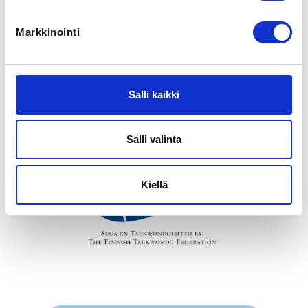
Marika Gröhn-Tammila
Markkinointi
SM-kilpailuiden valmentajien ja joukkueenjohtajien 
ilmoittautuminen tätä kautta. Valmentajilla ja 
joukkueenjohtajilla tulee olla voimassa oleva Suomen 
Salli kaikki
Taekwondoliiton lisenssi ja toimitsijasopimus liiton 
toimistolle palautettuna.
Salli valinta
Kiellä