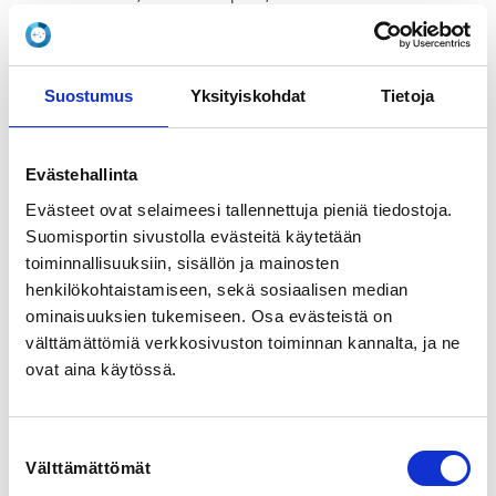
View map
LOCALITY
Suostumus
Yksityiskohdat
Tietoja
Tampere
SPORTS
Evästehallinta
Taekwondo
Evästeet ovat selaimeesi tallennettuja pieniä tiedostoja.
Suomisportin sivustolla evästeitä käytetään
REGISTRATION PERIOD
toiminnallisuuksiin, sisällön ja mainosten
Th 5.3.2026 at 13:45 - We 15.4.2026 at 23:59
henkilökohtaistamiseen, sekä sosiaalisen median
ominaisuuksien tukemiseen. Osa evästeistä on
PRICES
välttämättömiä verkkosivuston toiminnan kannalta, ja ne
Osallistuminen la - su 160,00 € -
ovat aina käytössä.
Sis. majoituksen 2hh, ruokailut (lounas la ja su,
päivällinen ja iltapala la, aamupala su) ja saunan la-
iltana.
Suostumuksen
Osallistuminen la - su, ilman majoitusta 130,00 € -
Välttämättömät
valinta
Sis ruokailut (lounas la ja su, päivällinen ja iltapala la)