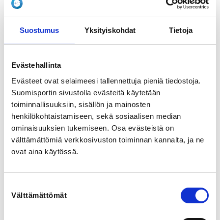
Loimaantie 138, 32500 Oripää, Suomi
View map
Suostumus
Yksityiskohdat
Tietoja
LOCALITY
Oripää
Evästehallinta
Evästeet ovat selaimeesi tallennettuja pieniä tiedostoja.
SPORTS
Suomisportin sivustolla evästeitä käytetään
Salibandy, Ryhmäliikunta, Jalkapallo,
Liikuntaleikkikoulu, Perinneurheilu, Kuntoliikunta,
toiminnallisuuksiin, sisällön ja mainosten
Yleisurheilu
henkilökohtaistamiseen, sekä sosiaalisen median
ominaisuuksien tukemiseen. Osa evästeistä on
välttämättömiä verkkosivuston toiminnan kannalta, ja ne
REGISTRATION PERIOD
ovat aina käytössä.
Mo 20.4.2026 at 00:00 - Tu 9.6.2026 at 23:59
PRICES
Suostumuksen
6-9 vuotiaat 20,00 €
Välttämättömät
valinta
10-13 vuotiaat 20,00 €