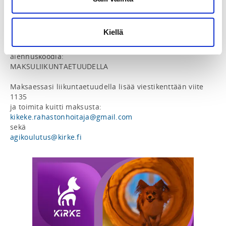
Agilitykurssit ja ohjaajien fysiikkatreenit voi maksaa 
myös liikuntaetuuksilla

Kirkkonummen Kennelkerholle käyvät maksutapoina 
Kiellä
Smartum, E-passi ja Edenred verkko-/mobiilimaksut. 

Jos maksat liikuntaetuuksilla, niin käytä ilmoittautuessa 
alennuskoodia:

MAKSULIIKUNTAETUUDELLA

Maksaessasi liikuntaetuudella lisää viestikenttään viite 
1135 

kikeke.rahastonhoitaja@gmail.com
agikoulutus@kirke.fi