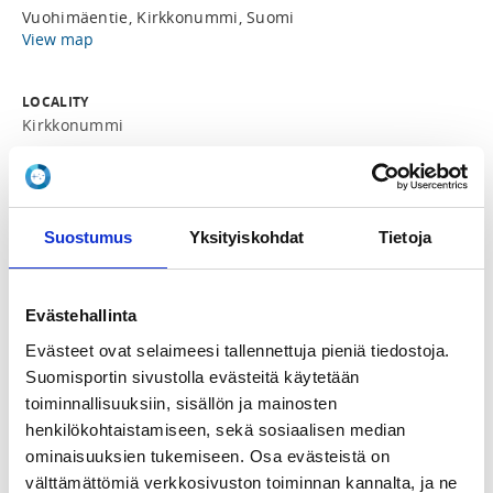
Vuohimäentie, Kirkkonummi, Suomi
View map
LOCALITY
Kirkkonummi
SPORTS
Agility
Suostumus
Yksityiskohdat
Tietoja
REGISTRATION PERIOD
Fr 22.5.2026 at 10:00 - Fr 26.6.2026 at 18:00
Evästehallinta
Evästeet ovat selaimeesi tallennettuja pieniä tiedostoja.
PRICES
Suomisportin sivustolla evästeitä käytetään
Hinta/ 1 koira 100,00 €
toiminnallisuuksiin, sisällön ja mainosten
Hinta/ 2 koiraa 200,00 €
henkilökohtaistamiseen, sekä sosiaalisen median
ominaisuuksien tukemiseen. Osa evästeistä on
ADDITIONAL INFORMATION
välttämättömiä verkkosivuston toiminnan kannalta, ja ne
Kirke agilityn koulutustoimikunta