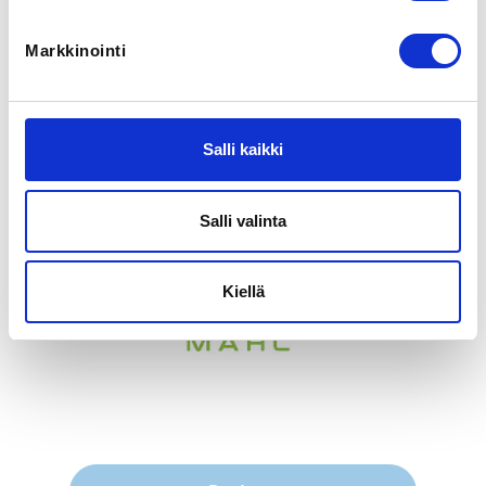
LOCALITY
Mikkeli
Markkinointi
ADDITIONAL INFORMATION
Mikko Luukkonen
mikko@mahl.fi
Salli kaikki
044 209 9199
Salli valinta
Kiellä