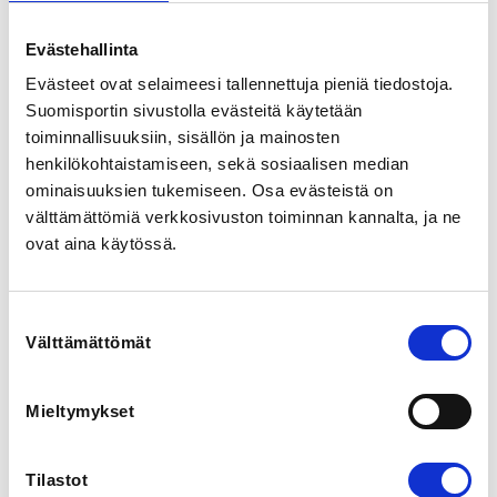
saavat tukea perheliikuntataitoihin. Vuoro järjestetään 
maanantaisin 16.9.2024 alkaen klo 17:00-17:45 
Evästehallinta
Rantakeitaalla. 

Evästeet ovat selaimeesi tallennettuja pieniä tiedostoja.
Perhesäbää voi käydä kokeilemassa kerran maksutta. 
Suomisportin sivustolla evästeitä käytetään
Ilmoittautumisen peruutus tulee tehdä kirjallisesti 
toiminnallisuuksiin, sisällön ja mainosten
sähköpostiin mikko(at)
mahl.fi
henkilökohtaistamiseen, sekä sosiaalisen median
ominaisuuksien tukemiseen. Osa evästeistä on
Hinta: 

välttämättömiä verkkosivuston toiminnan kannalta, ja ne
Syyskausi 25€

Kevätkausi 25€
ovat aina käytössä.
REGISTRATION PERIOD
Suostumuksen
Mo 1.7.2024 at 00:00 - We 30.4.2025 at 00:00
Välttämättömät
valinta
LOCATION
Mieltymykset
Kunnanmäki 3, 50600 Mikkeli, Suomi
View map
Tilastot