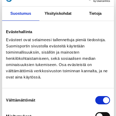
Tykkitie 34, 49660 Hamina, Suomi
View map
Suostumus
Yksityiskohdat
Tietoja
LOCALITY
Hamina
Evästehallinta
Evästeet ovat selaimeesi tallennettuja pieniä tiedostoja.
REGISTRATION PERIOD
Suomisportin sivustolla evästeitä käytetään
We 20.5.2026 at 09:00 - Fr 3.7.2026 at 18:00
toiminnallisuuksiin, sisällön ja mainosten
henkilökohtaistamiseen, sekä sosiaalisen median
PRICE
ominaisuuksien tukemiseen. Osa evästeistä on
Kesäleiri 80,00 €
välttämättömiä verkkosivuston toiminnan kannalta, ja ne
ovat aina käytössä.
ADDITIONAL INFORMATION
Noora Rauvanto-Lämsä
Suostumuksen
karhu@karhulanurheilijat.fi
Välttämättömät
valinta
INSTRUCTORS
Noora Rauvanto-Lämsä