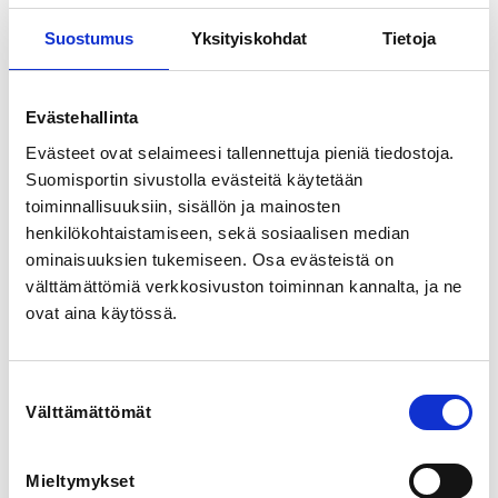
View map
Suostumus
Yksityiskohdat
Tietoja
LOCALITY
Hämeenlinna
Evästehallinta
Evästeet ovat selaimeesi tallennettuja pieniä tiedostoja.
SPORTS
Suomisportin sivustolla evästeitä käytetään
Olympia-/Klassinen soutu, Soutu
toiminnallisuuksiin, sisällön ja mainosten
henkilökohtaistamiseen, sekä sosiaalisen median
REGISTRATION PERIOD
ominaisuuksien tukemiseen. Osa evästeistä on
We 13.3.2024 at 00:00 - Su 16.6.2024 at 23:59
välttämättömiä verkkosivuston toiminnan kannalta, ja ne
ovat aina käytössä.
PRICE
Leirin hinta 200,00 € -
Leirin hintaan sisältyy majoitus ja ruokailut 10.-12.7.
Suostumuksen
Välttämättömät
valinta
ADDITIONAL INFORMATION
Joonas Rokkanen
Mieltymykset
joonas.rokkanen@gmail.com