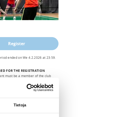
Register
period ended on
We 4.2.2026
at
23:59
.
RED FOR THE REGISTRATION
ant must be a member of the club
Badminton United ry
Tietoja