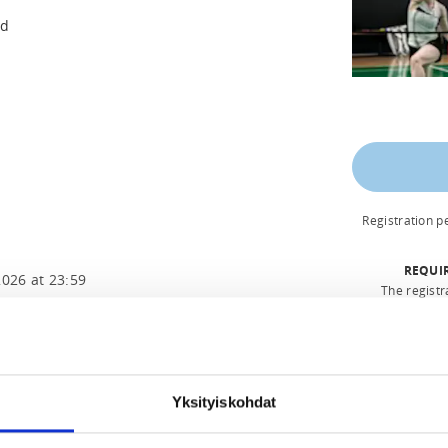
nd
Registration 
REQUI
2026 at 23:59
The registr
ted.fi
Yksityiskohdat
kuksessa – la 7.2 klo 11.30–18.00
