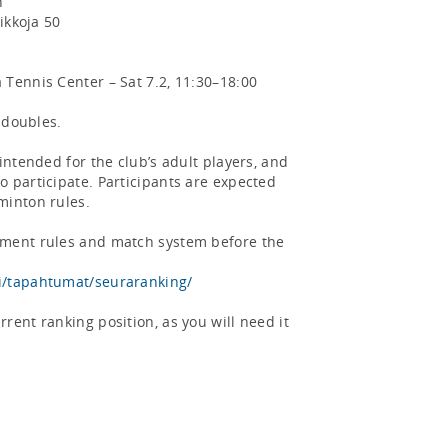


ikkoja 50

Tennis Center – Sat 7.2, 11:30–18:00

 doubles.

intended for the club’s adult players, and 
 participate. Participants are expected 
inton rules.

ment rules and match system before the 
i/tapahtumat/seuraranking/
ent ranking position, as you will need it 