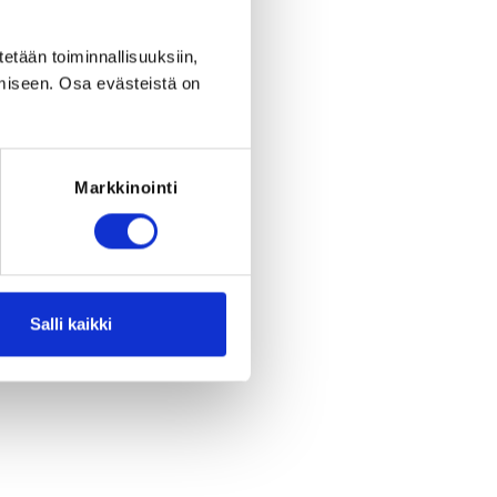
tetään toiminnallisuuksiin,
miseen. Osa evästeistä on
Markkinointi
Salli kaikki