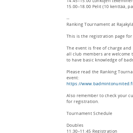
14.45–15.00 Lohkojen tekeminen
15.00–18.00 Pelit (10 kenttää, pa
-- 

Ranking Tournament at Rajakylä 
This is the registration page for
The event is free of charge and 
all club members are welcome to
to have basic knowledge of badm
Please read the Ranking Tourna
https://www.badmintonunited.f
Also remember to check your curr
for registration.

Tournament Schedule

Doubles

11:30–11:45 Registration
