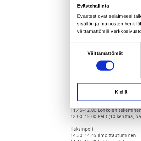
Evästehallinta
Tämä on ilmoittautumissivu nelin
Evästeet ovat selaimeesi tall
Kyseessä on seuran aikuisille s
sisällön ja mainosten henki
seuran jäsenet ovat tervetulleita
välttämättömiä verkkosivusto
sääntöjen perusosaamista.

Suostumuksen
https://www.badmintonunited.f
Välttämättömät
valinta
Muistathan tarkistaa nykyisen sijo
ilmoittautumisessa.

Kisan aikataulu

Kiellä
Nelinpeli

11.30–11.45 Ilmoittautuminen

11.45–12.00 Lohkojen tekeminen
12.00–15.00 Pelit (10 kenttää, pai
Kaksinpeli

14.30–14.45 Ilmoittautuminen
