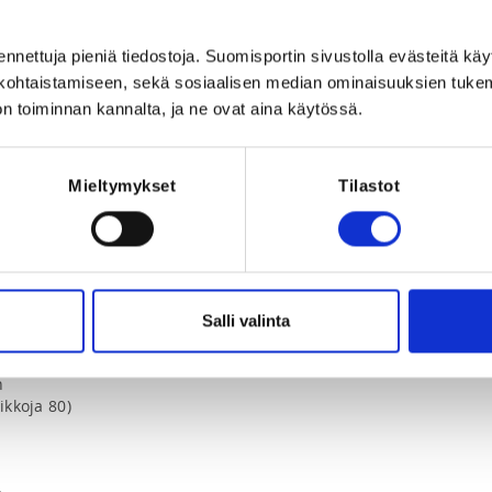
peliin.

ennettuja pieniä tiedostoja. Suomisportin sivustolla evästeitä käy
uunnattu maksuton tapahtuma, ja kaikki 
lökohtaistamiseen, sekä sosiaalisen median ominaisuuksien tuke
. Osallistujilta toivotaan sulkapallon 
n toiminnan kannalta, ja ne ovat aina käytössä.
i/tapahtumat/seuraranking/
Mieltymykset
Tilastot
ituksesi, sillä tarvitset sitä 
Salli valinta


kkoja 80)
