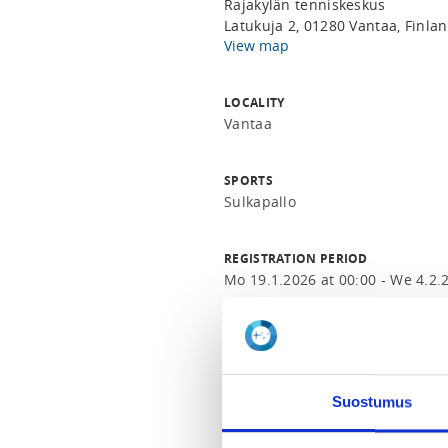
Rajakylän tenniskeskus
Latukuja 2, 01280 Vantaa, Finla
View map
LOCALITY
Vantaa
SPORTS
Sulkapallo
REGISTRATION PERIOD
Mo 19.1.2026 at 00:00 - We 4.2.
ADDITIONAL INFORMATION
Janne Oksa
toiminnanjohtaja@badmintonuni
Suostumus
Ranking-kisa Rajakylän Tenniskes