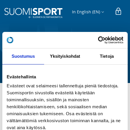
In English (EN)
EDUCATION EVENT
Yleisurheilun Starttikurssi,
Seinäjoki 10.5., 23.5.ja 28.5.2023
Suostumus
Yksityiskohdat
Tietoja
Suomen Urheiluliitto ry
Evästehallinta
Evästeet ovat selaimeesi tallennettuja pieniä tiedostoja.
Suomisportin sivustolla evästeitä käytetään
TIME
toiminnallisuuksiin, sisällön ja mainosten
Su 1.1.2023 at 00:00 -
We 2.8.2023 at 00:00
henkilökohtaistamiseen, sekä sosiaalisen median
ominaisuuksien tukemiseen. Osa evästeistä on
välttämättömiä verkkosivuston toiminnan kannalta, ja ne
LOCATION
ovat aina käytössä.
Seinäjoki