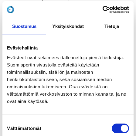
View map
LOCALITY
Suostumus
Yksityiskohdat
Tietoja
Oulu
SPORTS
Evästehallinta
Cheerleading
Evästeet ovat selaimeesi tallennettuja pieniä tiedostoja.
Suomisportin sivustolla evästeitä käytetään
REGISTRATION PERIOD
toiminnallisuuksiin, sisällön ja mainosten
Mo 8.6.2026 at 09:00 - Mo 14.9.2026 at 23:59
henkilökohtaistamiseen, sekä sosiaalisen median
ominaisuuksien tukemiseen. Osa evästeistä on
PRICE
välttämättömiä verkkosivuston toiminnan kannalta, ja ne
Koulutusmaksu 90,00 € -
ovat aina käytössä.
Ilmoittautuminen Suomen Cheerleadingliiton
koulutuksiin on aina sitova, vaikka peruutus tehtäisiin
ennen viimeistä ilmoittautumispäivää.
Suostumuksen
Sairastapauksissa palautamme osallistumismaksun
Välttämättömät
valinta
(vähennettynä toimistokululla 10e) lääkärintodistusta