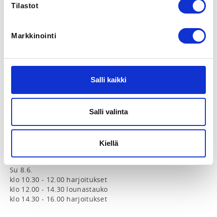
Leirillä opetetaan toimivaa ja monipuolista 
Tilastot
potkunyrkkeilytekniikkaa ja taktiikkaa.

Varusteet: 

Markkinointi
Leirille tarvitaan varusteiksi vähintään 
nyrkkeilyhanskat, säärisuojat, hammassuojat ja 
miehillä alasuojat.

Salli kaikki
Aikataulu: 

La 7.6. 

klo 10.30 - 10.50 rekisteröityminen

Salli valinta
klo 11.00 - 12.30 harjoitukset

klo 12.30 - 15.00 lounastauko

klo 15.00 - 16.30 harjoitukset

Kiellä
klo 16.45 - vyökokeet

Su 8.6.

klo 10.30 - 12.00 harjoitukset

klo 12.00 - 14.30 lounastauko

klo 14.30 - 16.00 harjoitukset
