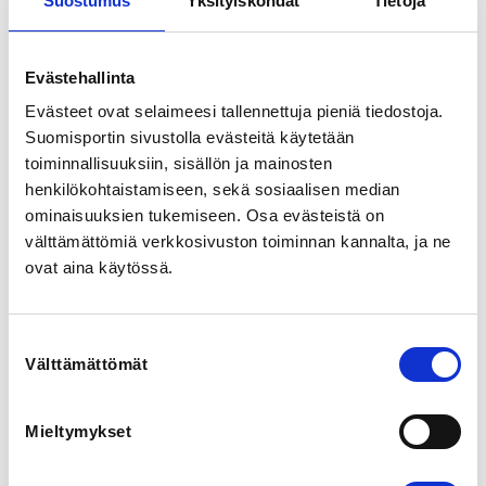
Suostumus
Yksityiskohdat
Tietoja
petteri.maunu@kamppailuopisto.com
040 757 1191
Evästehallinta
INSTRUCTORS
Evästeet ovat selaimeesi tallennettuja pieniä tiedostoja.
Tatu Maunu
Suomisportin sivustolla evästeitä käytetään
toiminnallisuuksiin, sisällön ja mainosten
henkilökohtaistamiseen, sekä sosiaalisen median
Ohjaaja:  

Tatu Maunu  1.dan

ominaisuuksien tukemiseen. Osa evästeistä on
välttämättömiä verkkosivuston toiminnan kannalta, ja ne
Leiri on tarkoitettu kaikille Suomen Potkunyrkkeilyliiton 
ovat aina käytössä.
jäsenseurojen harrastajille, joilla on 
potkunyrkkeilypassi sekä voimassa oleva lajilisenssi.

Suostumuksen
HUOM! Leirille voi osallistua peruskurssilisenssillä, 
Välttämättömät
mikäli on suorittamassa leirillä keltaisen vyön koetta. 
valinta
Tällöin ilmoittaudutaan tapahtumaan nimeltä 
"Potkunyrkkeilyn alueleiri Espoossa 
peruskurssilisenssillä". Kyseinen ilmoittautuminen 
Mieltymykset
sisältää leiri- ja vyökoemaksun. 
