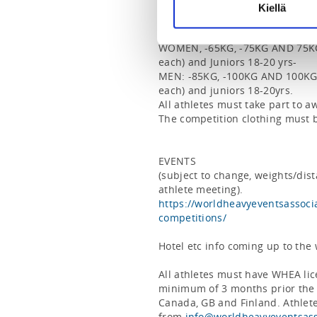
Kiellä
WEIGHT CLASSES:

WOMEN, -65KG, -75KG AND 75KG+
each) and Juniors 18-20 yrs-

MEN: -85KG, -100KG AND 100KG+
each) and juniors 18-20yrs.

All athletes must take part to a
The competition clothing must 
EVENTS 

(subject to change, weights/dis
https://worldheavyeventsassoci
competitions/
Hotel etc info coming up to the
All athletes must have WHEA lic
minimum of 3 months prior the c
Canada, GB and Finland. Athlete
from 
info@worldheavyeventsass