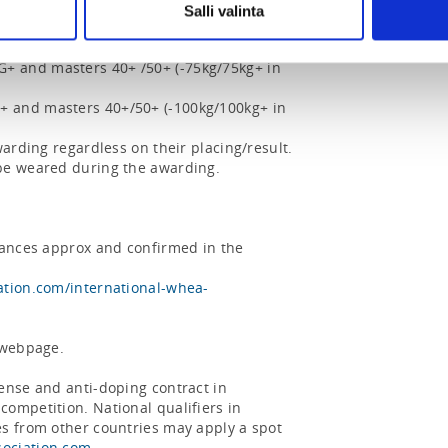
Salli valinta
 and masters 40+ /50+ (-75kg/75kg+ in 
 and masters 40+/50+ (-100kg/100kg+ in 
warding regardless on their placing/result.

be weared during the awarding.

tances approx and confirmed in the 
ation.com/international-whea-
 webpage.

ense and anti-doping contract in 
ompetition. National qualifiers in 
s from other countries may apply a spot 
ociation.com
.
