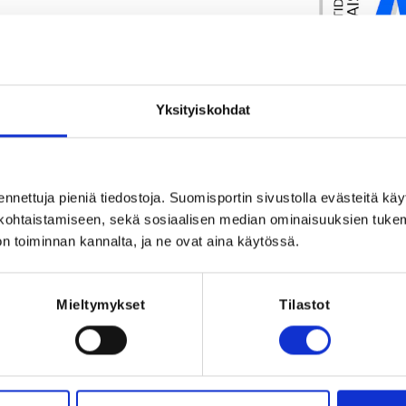
Yksityiskohdat
ennettuja pieniä tiedostoja. Suomisportin sivustolla evästeitä käy
Registration p
lökohtaistamiseen, sekä sosiaalisen median ominaisuuksien tuke
2026 at 23:59
n toiminnan kannalta, ja ne ovat aina käytössä.
REQUI
Licen
huoltaja/valmenta
aikuinen, 
Mieltymykset
Tilastot
opiskelijalisens
WHEA license
international a
WH
ion.com