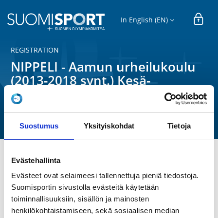
In English (EN)
REGISTRATION
NIPPELI - Aamun urheilukoulu
(2013-2018 synt.) Kesä-
heinäkuu 2026
Vehmaisten Urheilijat
Suostumus
Yksityiskohdat
Tietoja
Evästehallinta
Kesäloman arkiaamupäivisin 1.6.-24.7. klo 10.35-11.45 
Evästeet ovat selaimeesi tallennettuja pieniä tiedostoja.
Vehmaisten urheilukentällä on luvassa monipuolista 
liikuntaa - urheilua, pelejä, leikkejä, palloilua. 
Suomisportin sivustolla evästeitä käytetään
Tutustutaan eri lajeihin ja pienimuotoisiin kisailuihin. 
toiminnallisuuksiin, sisällön ja mainosten
Jokaiselle löytyy jotakin ja osaavat ohjaajamme auttavat 
henkilökohtaistamiseen, sekä sosiaalisen median
aina. Harjoitukset pääosin pienryhmissä ikätason 