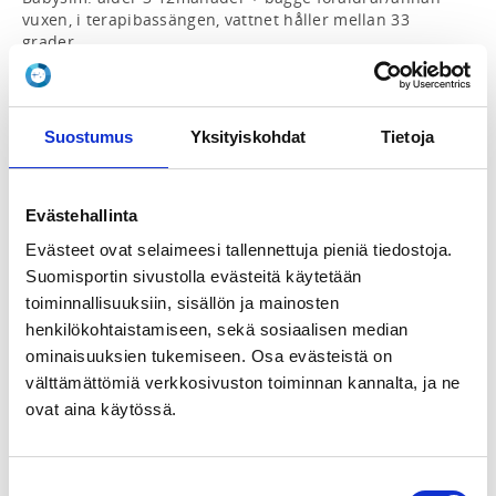
vuxen, i terapibassängen, vattnet håller mellan 33 
grader.

Ålands Simförening simmar enligt Svenska Simlinjens 
utvecklingsstadium. Babysim hör till 
utvecklingsstadium 1 Svenska Simlinjen- Vattenvana 
Suostumus
Yksityiskohdat
Tietoja
och aktiv start.

Utvecklingsstadium 1 riktar sig till verksamhet för de 
Evästehallinta
allra yngsta barnen och deras föräldrar. Fysisk aktivitet 
är nödvändigt för en hälsosam utveckling av barn och 
Evästeet ovat selaimeesi tallennettuja pieniä tiedostoja.
påverkar bland annat kognitiv förmåga, koordination, 
Suomisportin sivustolla evästeitä käytetään
generella motoriska färdigheter, känslor, fantasi, 
toiminnallisuuksiin, sisällön ja mainosten
självkänsla, självförtroende och sociala färdigheter.

henkilökohtaistamiseen, sekä sosiaalisen median
Har ett tillfälle per vecka på torsdagar på ÅIC i Godby 
ominaisuuksien tukemiseen. Osa evästeistä on
kl.15.30-16.00

välttämättömiä verkkosivuston toiminnan kannalta, ja ne
ovat aina käytössä.
Start vecka 35.

Ledare: Josefin Johansson
Suostumuksen