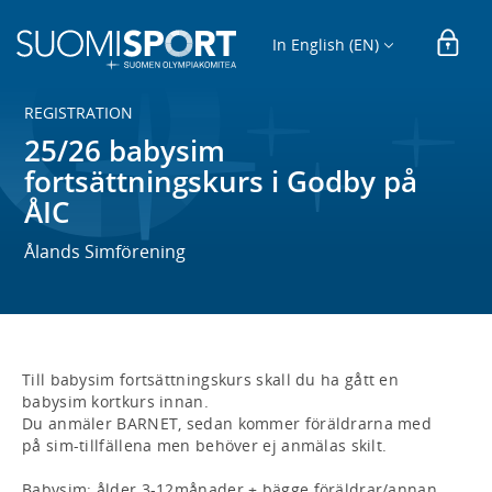
In English (EN)
REGISTRATION
25/26 babysim
fortsättningskurs i Godby på
ÅIC
Ålands Simförening
Till babysim fortsättningskurs skall du ha gått en 
babysim kortkurs innan.

Du anmäler BARNET, sedan kommer föräldrarna med 
på sim-tillfällena men behöver ej anmälas skilt.

Babysim: ålder 3-12månader + bägge föräldrar/annan 