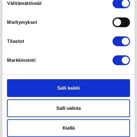
Välttämättömät
valinta
REGISTRATION PERIOD
Mo 11.8.2025 at 10:00 - Th 21.8.2025 at 08:23
Mieltymykset
LOCATION
Ålands Idrottscenter
Tilastot
5 Bärvägen, Godby 22410, Åland
View map
Markkinointi
LOCALITY
Finström
Salli kaikki
SPORTS
Uinti
Salli valinta
ADDITIONAL INFORMATION
Henny Hammar-Eriksson
Kiellä
info@asf.ax
04573457785