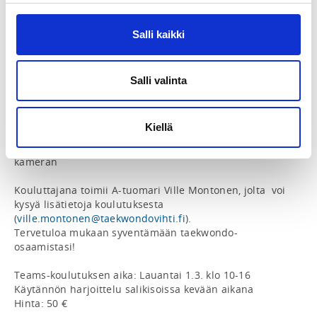
osallistua myös 15-vuotiaana.

Kurssin alkuosa on etänä Teamsin välityksellä, 
Salli kaikki
käytännön harjoittelu suoritetaan salikisoissa erikseen 
sovittuna ajankohtana.

Salli valinta
Teams-koulutuksen aikataulu (lauantai 1.3.):

10-12 Ottelusäännöt, teoriakoulutus

12-13 lounastauko

Kiellä
13-16 Keskustuomarin toiminta ja käsimerkit

Etäkoulutusta varten tarvitset mikrofonin sekä web-
kameran

Kouluttajana toimii A-tuomari Ville Montonen, jolta  voi 
kysyä lisätietoja koulutuksesta 
(
ville.montonen@taekwondovihti.fi
).

Tervetuloa mukaan syventämään taekwondo-
osaamistasi!

Teams-koulutuksen aika: Lauantai 1.3. klo 10-16

Käytännön harjoittelu salikisoissa kevään aikana

Hinta: 50 €