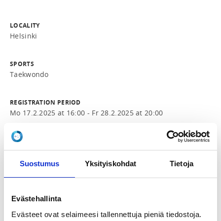
LOCALITY
Helsinki
SPORTS
Taekwondo
REGISTRATION PERIOD
Mo 17.2.2025 at 16:00 - Fr 28.2.2025 at 20:00
PRICE
Ottelutuomarin peruskurssi 50,00 €
Suostumus
Yksityiskohdat
Tietoja
ADDITIONAL INFORMATION
VIlle Montonen
Evästehallinta
ville.montonen@taekwondovihti.fi
0443381623
Evästeet ovat selaimeesi tallennettuja pieniä tiedostoja.