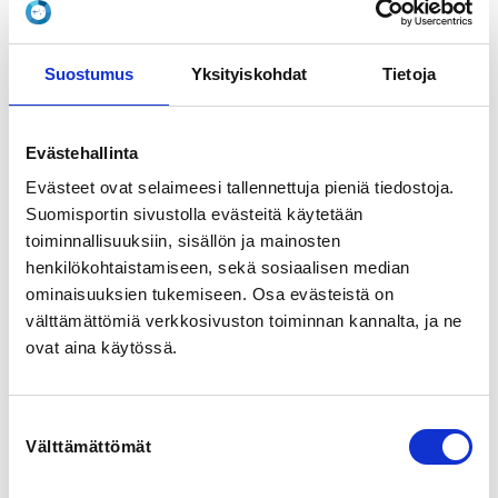
Ounasjoen itäpuolentie 21, 96900 Rovaniemi,
Suomi
View map
Suostumus
Yksityiskohdat
Tietoja
LOCALITY
Rovaniemi
Evästehallinta
Evästeet ovat selaimeesi tallennettuja pieniä tiedostoja.
SPORTS
Suomisportin sivustolla evästeitä käytetään
Melonta, Koskimelonta
toiminnallisuuksiin, sisällön ja mainosten
henkilökohtaistamiseen, sekä sosiaalisen median
ominaisuuksien tukemiseen. Osa evästeistä on
REGISTRATION PERIOD
välttämättömiä verkkosivuston toiminnan kannalta, ja ne
Tu 21.4.2026 at 00:01 - Fr 31.7.2026 at 23:59
ovat aina käytössä.
PRICE
Kurssimaksu 121,32 € -
Suostumuksen
Kurssimaksu 120€ + Suomisportin toimituskulu 1,23€
Välttämättömät
valinta
ADDITIONAL INFORMATION