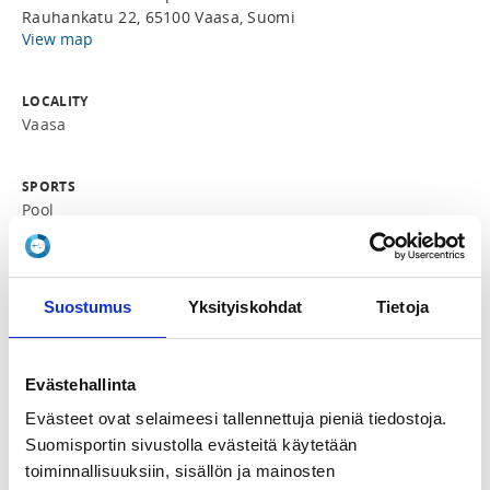
Rauhankatu 22, 65100 Vaasa, Suomi
View map
LOCALITY
Vaasa
SPORTS
Pool
REGISTRATION PERIOD
We 4.9.2024 at 10:00 - Th 26.9.2024 at 21:00
Suostumus
Yksityiskohdat
Tietoja
PRICES
Osallistumismaksu 40,00 €
Evästehallinta
Osallistumismaksu juniorit MN21 ja seniorit MN65
Evästeet ovat selaimeesi tallennettuja pieniä tiedostoja.
20,00 € -
Suomisportin sivustolla evästeitä käytetään
Ikärajat MN21: 1.1.2003 ja myöhemmin syntyneet.
toiminnallisuuksiin, sisällön ja mainosten
MN65: täyttää vähintään 65 vuotta vuoden 2025