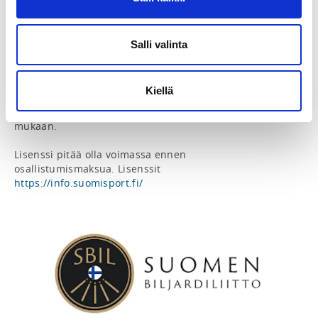
Osallistumismaksu maksetaan tänne Suomisportiin 
"Ilmoittaudu" napin kautta. 

Salli valinta
Osallistumismaksut: 40 €. Juniorit MN21 ja seniorit 
MN65 20 €.

Kiellä
Vain em. ajankohtaan mennessä ilmoittautuneet ja 
osallistumismaksun maksaneet hyväksytään kilpailuun 
mukaan.

Lisenssi pitää olla voimassa ennen 
osallistumismaksua. Lisenssit 
https://info.suomisport.fi/