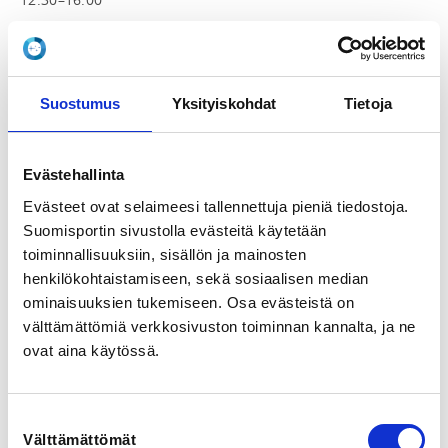
Tämä on ilmoittautumissivu nelinpeliin

Kyseessä on seuran aikuisille suunnattu maksuton 
tapahtuma, ja kaikki seuran jäsenet ovat tervetulleita. 
Suostumus
Yksityiskohdat
Tietoja
Osallistujilta toivotaan sulkapallon sääntöjen 
perusosaamista.

Evästehallinta
Tutustu ennen kisaa Ranking-kisan sääntöihin ja 
Evästeet ovat selaimeesi tallennettuja pieniä tiedostoja.
https://www.badmintonunited.fi/tapahtumat/seuraran
Suomisportin sivustolla evästeitä käytetään
king/
toiminnallisuuksiin, sisällön ja mainosten
henkilökohtaistamiseen, sekä sosiaalisen median
Muistathan tarkistaa nykyisen sijoituksesi, sillä 
tarvitset sitä ilmoittautumisessa.

ominaisuuksien tukemiseen. Osa evästeistä on
välttämättömiä verkkosivuston toiminnan kannalta, ja ne
Kisan aikataulu

ovat aina käytössä.
Kaksinpeli

12.30–12.45 Ilmoittautuminen

12.45–13.00 Lohkojen tekeminen

Suostumuksen
13.00–16.00 Pelit (8 kenttää, paikkoja 40)

Välttämättömät
valinta