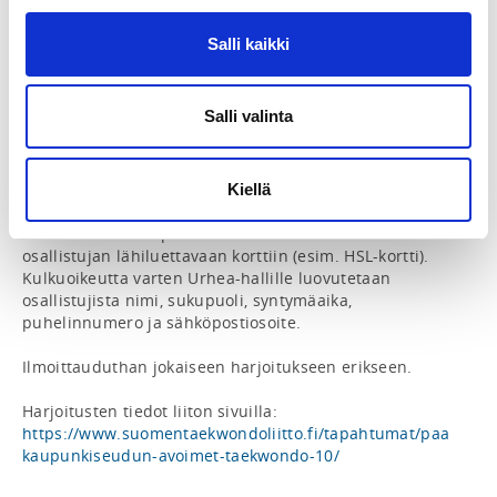
ilmaisia. Taekwondoharjoittelun kattava vakuutus 
(esim. lisenssin kylkeen hankittava Sporttiturva) on 
Salli kaikki
suositeltavaa olla. Ei haittaa, vaikkei ehtisi mukaan 
jokaiseen harjoitukseen - mutta parhaan hyödyn saat 
osallistumalla säännöllisesti! Myös yksittäisiin 
Salli valinta
harjoituksiin saa osallistua.

Varustuksena harjoituksissa on dobok.

Kiellä
Kulunvalvonnan takia harjoituksiin on ilmoittauduttava 
etukäteen Suomisportin kautta. Kulkuoikeus koodataan 
osallistujan lähiluettavaan korttiin (esim. HSL-kortti). 
Kulkuoikeutta varten Urhea-hallille luovutetaan 
osallistujista nimi, sukupuoli, syntymäaika, 
puhelinnumero ja sähköpostiosoite.

Ilmoittauduthan jokaiseen harjoitukseen erikseen.

Harjoitusten tiedot liiton sivuilla: 
https://www.suomentaekwondoliitto.fi/tapahtumat/paa
kaupunkiseudun-avoimet-taekwondo-10/