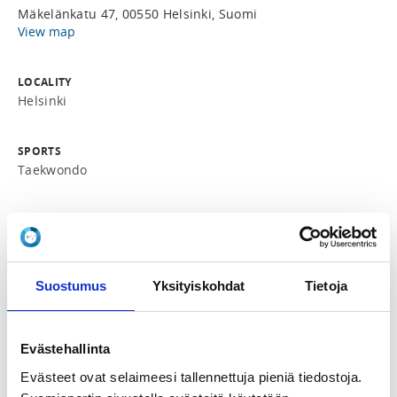
Mäkelänkatu 47, 00550 Helsinki, Suomi
View map
LOCALITY
Helsinki
SPORTS
Taekwondo
REGISTRATION PERIOD
Mo 27.5.2024 at 15:00 - Mo 3.6.2024 at 12:00
Suostumus
Yksityiskohdat
Tietoja
ADDITIONAL INFORMATION
Jung Hyun Cho
junghyun.cho@taekwondo.fi
0403651419
Evästehallinta
Evästeet ovat selaimeesi tallennettuja pieniä tiedostoja.
INSTRUCTORS