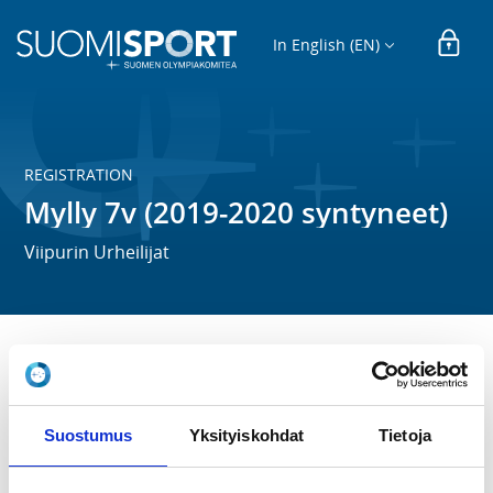
In English (EN)
REGISTRATION
Mylly 7v (2019-2020 syntyneet)
Viipurin Urheilijat
Ryhmien harjoittelussa käydään tasapuolisesti läpi 
kaikkia yleisurheilun osa-alueita ja lajien tekniikoita 
ikäryhmälle sopivalla tavalla. Vähitellen 
Suostumus
Yksityiskohdat
Tietoja
yleisurheilukoulusta voi kehittyä myös kilpailemista 
käsittävä nousujohteinen yleisurheiluharrastus.
