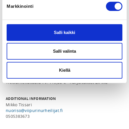
Markkinointi
LOCATION
Myllypuron liikuntahalli
Jauhokuja 3, 00920 Helsinki, Suomi
View map
Salli kaikki
LOCALITY
Salli valinta
Helsinki
PRICES
Kiellä
Yleisurheilukoulu 7v. 99,00 € -
Harjoitukset 1x vko
Yleisurheilukoulu 7v. 119,00 € -
Harjoitukset 2x vko
ADDITIONAL INFORMATION
Mikko Tissari
nuoriso@viipurinurheilijat.fi
0505383673