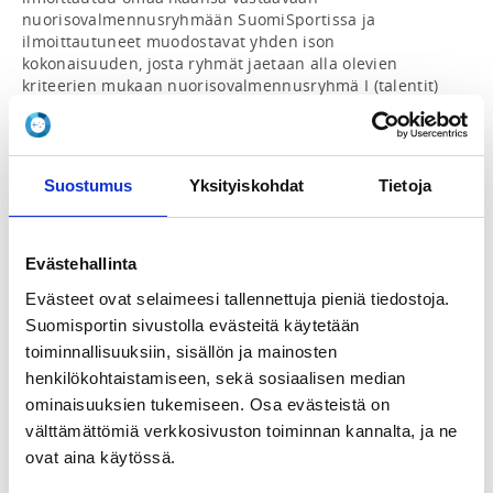
nuorisovalmennusryhmään SuomiSportissa ja 
ilmoittautuneet muodostavat yhden ison 
kokonaisuuden, josta ryhmät jaetaan alla olevien 
kriteerien mukaan nuorisovalmennusryhmä I (talentit) 
ja II (nuoret).

17-sarjasta ylöspäin urheilijoiden harjoittelu painottuu 
päälajin tai lajien lajitaitoharjoitteluun ja tätä tukevaan 
monipuoliseen ominaisuusharjoitteluun. Tavoitteena 
Suostumus
Yksityiskohdat
Tietoja
valmiudet päälajin huippuvaiheen harjoittelemiseen ja 
kilpailemiseen. 

Kestävyys- ja seiväsryhmän nopeus- ja 
voimaharjoittelu tapahtuu, joko nuorisovalmennus 
Evästehallinta
Nuoret tai Talentit ryhmässä. Ryhmän 
Evästeet ovat selaimeesi tallennettuja pieniä tiedostoja.
vastuuvalmentaja toimii myös kestävyysryhmän 
Suomisportin sivustolla evästeitä käytetään
urheilijoiden vastuuvalmentajana.

Nuorisovalmennusryhmä II (nuoret) urheilijoiden 
toiminnallisuuksiin, sisällön ja mainosten
tavoitteena aina oman ikäsarjansa sm-kisat. Ryhmässä 
henkilökohtaistamiseen, sekä sosiaalisen median
urheilijat ovat motivoituneita, sitoutuneita 
ominaisuuksien tukemiseen. Osa evästeistä on
harjoittelemaan sekä ohjatusti, että omatoimisesti 
välttämättömiä verkkosivuston toiminnan kannalta, ja ne
valmentajan ohjeiden mukaan. Nuoret sitoutuvat myös 
ovat aina käytössä.
harjoittelupäiväkirjan Champions Corner täyttämiseen. 
Ryhmän urheilijat harjoittelevat vähintään 4 kertaa 