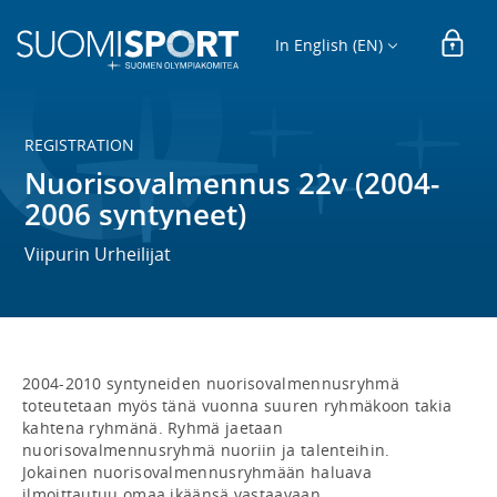
In English (EN)
REGISTRATION
Nuorisovalmennus 22v (2004-
2006 syntyneet)
Viipurin Urheilijat
2004-2010 syntyneiden nuorisovalmennusryhmä 
toteutetaan myös tänä vuonna suuren ryhmäkoon takia 
kahtena ryhmänä. Ryhmä jaetaan 
nuorisovalmennusryhmä nuoriin ja talenteihin.

Jokainen nuorisovalmennusryhmään haluava 
ilmoittautuu omaa ikäänsä vastaavaan 