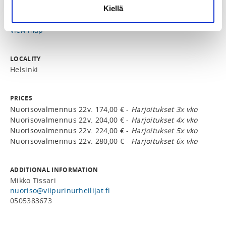
Kiellä
Myllypuron liikuntahalli
Jauhokuja 3, 00920 Helsinki, Suomi
View map
LOCALITY
Helsinki
PRICES
Nuorisovalmennus 22v. 174,00 € -
Harjoitukset 3x vko
Nuorisovalmennus 22v. 204,00 € -
Harjoitukset 4x vko
Nuorisovalmennus 22v. 224,00 € -
Harjoitukset 5x vko
Nuorisovalmennus 22v. 280,00 € -
Harjoitukset 6x vko
ADDITIONAL INFORMATION
Mikko Tissari
nuoriso@viipurinurheilijat.fi
0505383673