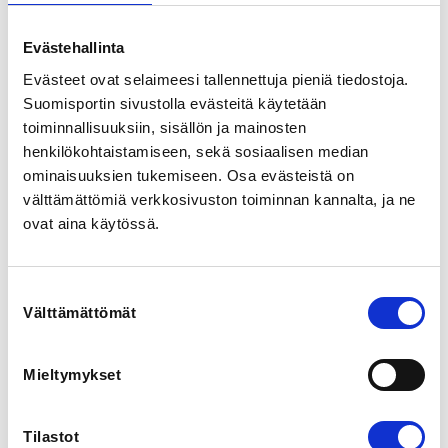
Korvenkylässä
Rauhanrinne 1, 55320 Lappeenranta, Finland
Evästehallinta
View map
Evästeet ovat selaimeesi tallennettuja pieniä tiedostoja.
Suomisportin sivustolla evästeitä käytetään
LOCALITY
toiminnallisuuksiin, sisällön ja mainosten
Lappeenranta
henkilökohtaistamiseen, sekä sosiaalisen median
ominaisuuksien tukemiseen. Osa evästeistä on
SPORTS
välttämättömiä verkkosivuston toiminnan kannalta, ja ne
Kalevan Kierros
ovat aina käytössä.
REGISTRATION PERIOD
Th 14.5.2026 at 08:00 - Su 21.6.2026 at 23:59
Suostumuksen
Välttämättömät
valinta
PRICE
Vuorosoutu 122,00 € -
Mieltymykset
Osallistumismaksu sisältää ruokailun,
pesumahdollisuuden ja muistomitalin.
Tilastot