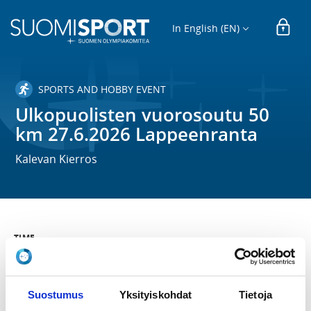
In English (EN)
SPORTS AND HOBBY EVENT
Ulkopuolisten vuorosoutu 50
km 27.6.2026 Lappeenranta
Kalevan Kierros
TIME
Sa 27.6.2026
LOCATION
Suostumus
Yksityiskohdat
Tietoja
Kilpailupaikka Holiday Club Saimaa Joutsenon