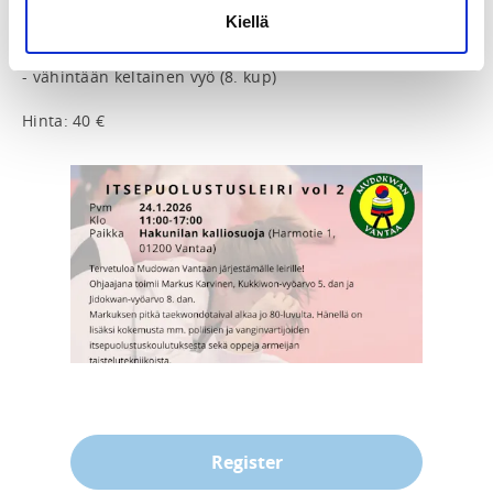
Kiellä
Osallistumisvaatimukset:

- vähintään 14-vuotias

- vähintään keltainen vyö (8. kup)

Hinta: 40 €
Register