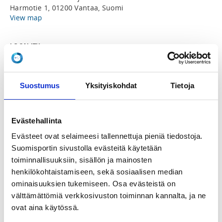
Harmotie 1, 01200 Vantaa, Suomi
View map
LOCALITY
Vantaa
SPORTS
Suostumus
Yksityiskohdat
Tietoja
Taekwondo
Evästehallinta
REGISTRATION PERIOD
Th 1.1.2026 at 00:01 - Fr 23.1.2026 at 20:00
Evästeet ovat selaimeesi tallennettuja pieniä tiedostoja.
Suomisportin sivustolla evästeitä käytetään
toiminnallisuuksiin, sisällön ja mainosten
PRICE
henkilökohtaistamiseen, sekä sosiaalisen median
Koko leiri 40,00 €
ominaisuuksien tukemiseen. Osa evästeistä on
välttämättömiä verkkosivuston toiminnan kannalta, ja ne
ADDITIONAL INFORMATION
ovat aina käytössä.
Rami Korkkula
rami.korkkula@gmail.com