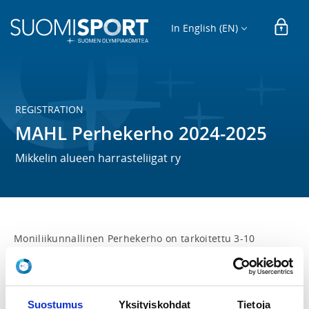
In English (EN)
REGISTRATION
MAHL Perhekerho 2024-2025
Mikkelin alueen harrasteliigat ry
Moniliikunnallinen Perhekerho on tarkoitettu 3-10 
vuotiaille liikunnasta innostuneille tytöille ja pojille, 
sekä perheen vanhemmille/huoltajille. Liikunnallisia 
leikkejä, pelejä ja kilpailuja järjestetään lauantaisin klo 
10:00-11:00 Rantakeitaan liikuntasalissa, sekä 
Suostumus
Yksityiskohdat
Tietoja
Rantakylän lähiliikunta-alueilla. Kerho alkaa 21.9.2024 