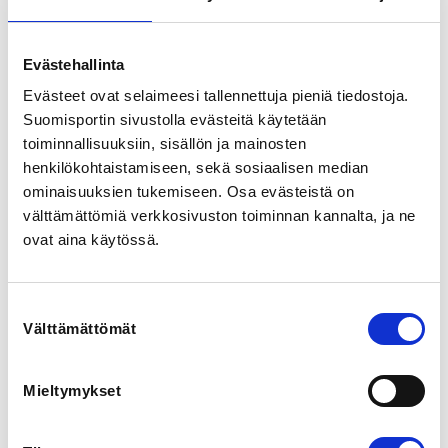
ja päättyy 10.5.2025 (HUOM! Syys-, joulu- ja hiihtoloma 
lepäillään). Jokaisena päivänä kerhossa on yksi 
pääteema sekä lisäksi joka kerta leikitään ja pelataan 
Evästehallinta
monipuolisesti eri liikuntaleikkejä ja mahdollisimman 
Evästeet ovat selaimeesi tallennettuja pieniä tiedostoja.
usein rakennetaan temppurata.

Suomisportin sivustolla evästeitä käytetään
Toimintaa voi käydä kokeilemassa maksutta kerran. 
toiminnallisuuksiin, sisällön ja mainosten
Ilmoittautumisen peruutus tulee tehdä kirjallisesti 
henkilökohtaistamiseen, sekä sosiaalisen median
sähköpostiin mikko(at)
mahl.fi
. 

ominaisuuksien tukemiseen. Osa evästeistä on
välttämättömiä verkkosivuston toiminnan kannalta, ja ne
Hinta:

Syyskausi 25€

ovat aina käytössä.
Kevätkausi 35€
Suostumuksen
REGISTRATION PERIOD
Välttämättömät
valinta
Mo 1.7.2024 at 00:00 - We 30.4.2025 at 00:00
Mieltymykset
LOCATION
Kunnanmäki 3, 50600 Mikkeli, Suomi
View map