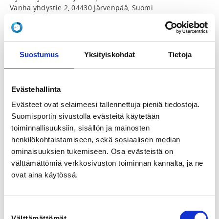
Vanha yhdystie 2, 04430 Järvenpää, Suomi
View map
LOCALITY
Suostumus
Yksityiskohdat
Tietoja
Järvenpää
SPORTS
Evästehallinta
Nyrkkeily
Evästeet ovat selaimeesi tallennettuja pieniä tiedostoja.
Suomisportin sivustolla evästeitä käytetään
REGISTRATION PERIOD
toiminnallisuuksiin, sisällön ja mainosten
Tu 21.1.2025 at 13:00 - Fr 14.3.2025 at 12:00
henkilökohtaistamiseen, sekä sosiaalisen median
ominaisuuksien tukemiseen. Osa evästeistä on
PRICE
välttämättömiä verkkosivuston toiminnan kannalta, ja ne
Hinta 120,00 € -
Hinta sisältää kurssin, ei majoitusta
ovat aina käytössä.
ADDITIONAL INFORMATION
Noora Kokkonen
Suostumuksen
info@finbox.fi
Välttämättömät