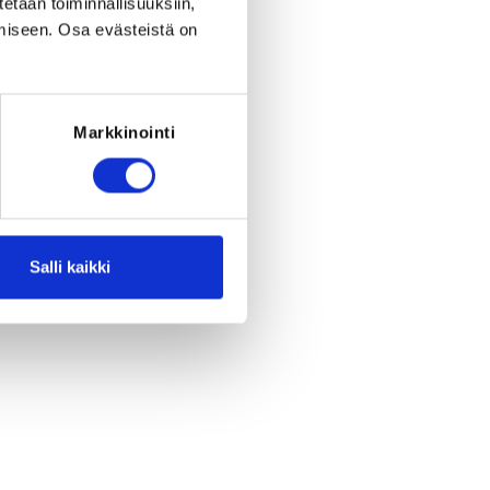
tetään toiminnallisuuksiin,
miseen. Osa evästeistä on
Markkinointi
Salli kaikki