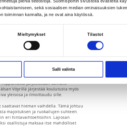
ennettuja pieniä tiedostoja. Suomisportin sivustolla evästeitä käy
la su aamupala, lounas
lökohtaistamiseen, sekä sosiaalisen median ominaisuuksien tuke
n toiminnan kannalta, ja ne ovat aina käytössä.
Mieltymykset
Tilastot
a -koulutus koostuu yleisosasta ja 
urheiluopistolla, ja mukana yleisosalla on 
a. Koulutuksen lajiosuuksista infotaan 
Salli valinta
taan erikseen. 

a riippumatta järjestetään samalla 
khälsan Vöyrillä järjestää koulutusta myös 
iva yleisosa ja ilmoittaudu sille. 

t saattavat hieman vaihdella. Tämä johtuu 
usta majoituksen ja ruokailujen suhteen. 
n eri hintavaihtoehtoihin. Lajiosan 
si osallistuja maksaa itse mahdolliset 