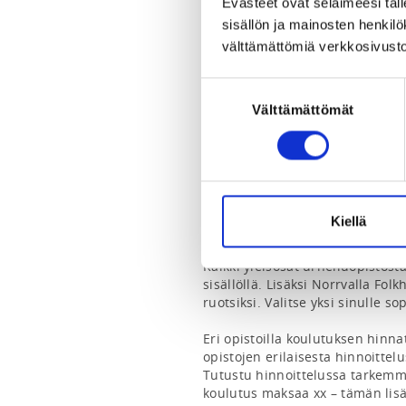
Evästeet ovat selaimeesi tall
la aamupala+päivällinen+iltapa
sisällön ja mainosten henki
välttämättömiä verkkosivusto
ADDITIONAL INFORMATION
Minna Karhu
Suostumuksen
minna.karhu@skisport.fi
Välttämättömät
valinta
0440211024
LUMI 1 lapsuusvaiheen valmentaj
lajiosasta. Yleisosa suoritetaan 
osallistujia kaikista lumilajeist
Kiellä
myöhemmin ja niille ilmoittaudu
Kaikki yleisosat urheiluopistost
sisällöllä. Lisäksi Norrvalla Fol
ruotsiksi. Valitse yksi sinulle sop
Eri opistoilla koulutuksen hinna
opistojen erilaisesta hinnoittel
Tutustu hinnoittelussa tarkemmi
koulutus maksaa xx – tämän lisäk