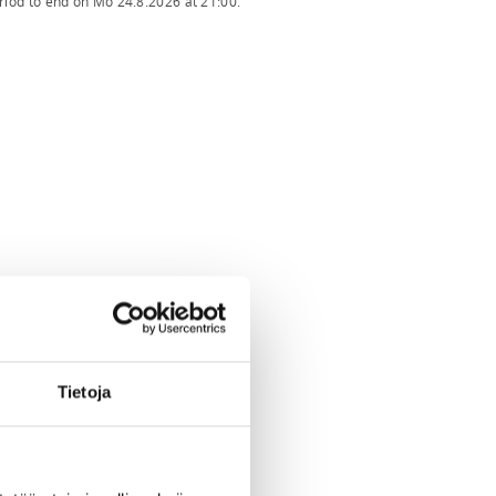
eriod to end on
Mo 24.8.2026
at
21:00
.
Tietoja