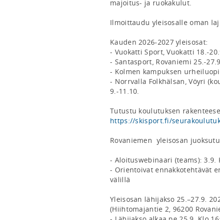
majoitus- ja ruokakulut. 

Ilmoittaudu yleisosalle oman lajil
Kauden 2026-2027 yleisosat: 

- Vuokatti Sport, Vuokatti 18.-20.9
- Santasport, Rovaniemi 25.-27.9.
- Kolmen kampuksen urheiluopisto
- Norrvalla Folkhälsan, Vöyri (ko
9.-11.10. 

https://skisport.fi/seurakoulutu
Rovaniemen  yleisosan juoksutus
- Aloituswebinaari (teams): 3.9. 
- Orientoivat ennakkotehtävät en
välillä

Yleisosan lähijakso 25.–27.9. 20
(Hiihtomajantie 2, 96200 Rovanie
- Lähijakso alkaa pe 25.9. Klo 16