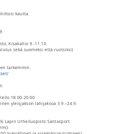
iittosi kautta. 

. 



, Kisakallio 9.-11.10. 

ulutus sekä suomeksi että ruotsiksi) 
kset/
: 

Kello 18:00-20:00

nen yleisjakson lähijaksoa 3.9.–24.9. 
26 Lapin Urheiluopisto Santasport 
mi).

:00 (päivällinen ja sisäänkirjautuminen), 