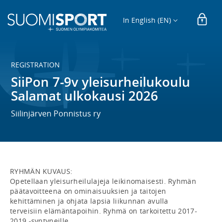
In English (EN)
REGISTRATION
SiiPon 7-9v yleisurheilukoulu
Salamat ulkokausi 2026
Siilinjärven Ponnistus ry
RYHMÄN KUVAUS:

Opetellaan yleisurheilulajeja leikinomaisesti. Ryhmän 
päätavoitteena on ominaisuuksien ja taitojen 
kehittäminen ja ohjata lapsia liikunnan avulla 
terveisiin elämäntapoihin. Ryhmä on tarkoitettu 2017-
2019 -syntyneille.
