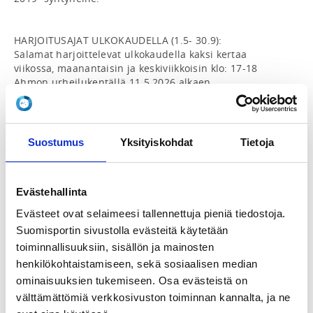
HARJOITUSAJAT ULKOKAUDELLA (1.5- 30.9):

Salamat harjoittelevat ulkokaudella kaksi kertaa 
viikossa, maanantaisin ja keskiviikkoisin klo: 17-18 
Ahmon urheilukentällä 11.5.2026 alkaen.

MAKSUT:

Kauden hinta on 90 €. Lisäksi jäsenmaksu on 15 € / 
vuosi.

Suostumus
Yksityiskohdat
Tietoja
Harrastusta voi kokeilla kerran maksutta, jonka jälkeen 
harrastus katsotaan alkaneeksi ellei peruutusta ole 
erikseen ilmoitettu.  Peruutus tehtävä 7 vrk sisällä 
Evästehallinta
kokeilusta.

Evästeet ovat selaimeesi tallennettuja pieniä tiedostoja.
SiiPon yleisurheilujaoston järjestämään 
Suomisportin sivustolla evästeitä käytetään
harjoitustoimintaan osallistuminen edellyttää SiiPon 
toiminnallisuuksiin, sisällön ja mainosten
jäseneksi liittymistä ja voimassa olevaa vakuutusta,  
joka korvaa harrastuksessa sattuneet tapaturmat. Sekä 
henkilökohtaistamiseen, sekä sosiaalisen median
yleisurheilulisenssiä, jonka jokainen huoltaja hankkii 
ominaisuuksien tukemiseen. Osa evästeistä on
huollettavalleen itse suomisport palvelun kautta.

välttämättömiä verkkosivuston toiminnan kannalta, ja ne