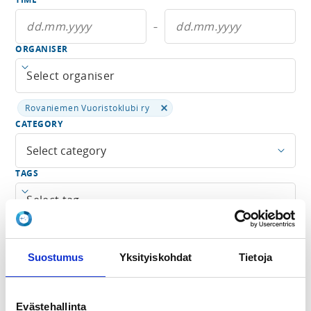
–
ORGANISER
Open menu
Rovaniemen Vuoristoklubi ry
CATEGORY
Select category
TAGS
Open menu
SEARCH TERM
Suostumus
Yksityiskohdat
Tietoja
Fewer search terms
Evästehallinta