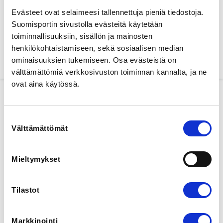
Evästeet ovat selaimeesi tallennettuja pieniä tiedostoja.
Suomisportin sivustolla evästeitä käytetään
Find
toiminnallisuuksiin, sisällön ja mainosten
henkilökohtaistamiseen, sekä sosiaalisen median
1 search results
ominaisuuksien tukemiseen. Osa evästeistä on
välttämättömiä verkkosivuston toiminnan kannalta, ja ne
ovat aina käytössä.
Suostumuksen
90,00 €
Välttämättömät
valinta
Mieltymykset
Tilastot
Markkinointi