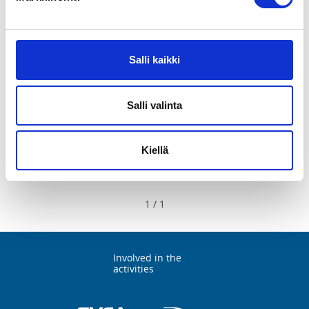
19.8.2026 - 20.8.2026
Salli kaikki
Rope rescue training -kurssi
Salli valinta
Rovaniemen Vuoristoklubi ry
Hiidenkirnut, Rovaniemi
Hiidenkirnuntie, 97110 Rovaniemi, Finland
Kiellä
1
/
1
Involved in the
activities