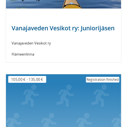
Vanajaveden Vesikot ry: Juniorijäsen
Vanajaveden Vesikot ry
Hämeenlinna
105,00 €
-
135,00 €
Registration finished