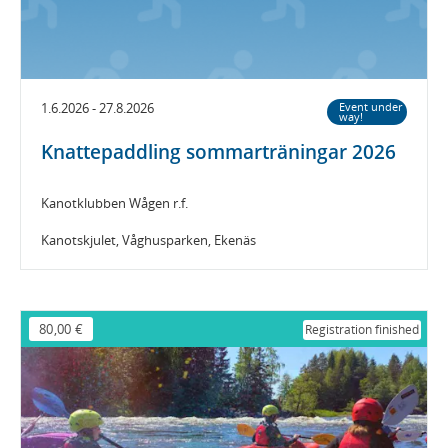
1.6.2026 - 27.8.2026
Event under
way!
Knattepaddling sommarträningar 2026
Kanotklubben Wågen r.f.
Kanotskjulet, Våghusparken, Ekenäs
80,00 €
Registration finished