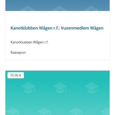
Kanotklubben Wågen r.f.: Vuxenmedlem Wågen
Kanotklubben Wågen r.f.
Raasepori
70,00 €