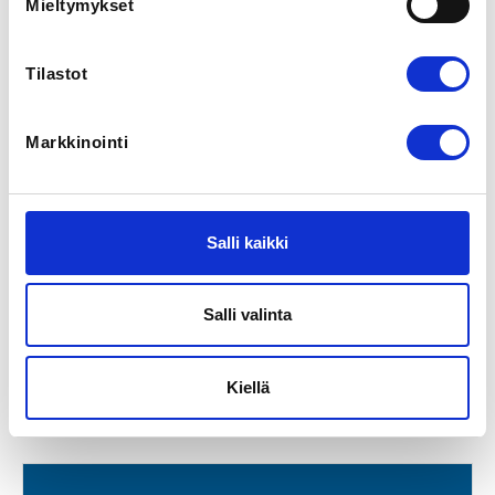
Mieltymykset
Tilastot
Markkinointi
Salli kaikki
Oulun Seudun Melojat r.y.:n varsinainen jäsen
Salli valinta
Oulun Seudun Melojat r.y.
Oulu
Kiellä