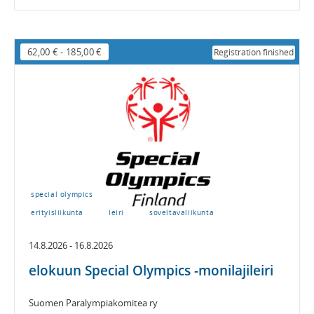
62,00 €
-
185,00 €
Registration finished
special olympics
erityisliikunta
leiri
soveltavaliikunta
14.8.2026 - 16.8.2026
elokuun Special Olympics -monilajileiri
Suomen Paralympiakomitea ry