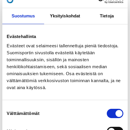
Suostumus
Yksityiskohdat
Tietoja
Evästehallinta
Evästeet ovat selaimeesi tallennettuja pieniä tiedostoja.
27.8.2026 - 29.8.2026
Suomisportin sivustolla evästeitä käytetään
Melonnan peruskurssi 27.-29.8.
toiminnallisuuksiin, sisällön ja mainosten
henkilökohtaistamiseen, sekä sosiaalisen median
Meloja ry
ominaisuuksien tukemiseen. Osa evästeistä on
välttämättömiä verkkosivuston toiminnan kannalta, ja ne
Messilän venesatama, Loistomessi
Satamapolku, 15980 Hollola, Suomi
ovat aina käytössä.
Suostumuksen
Välttämättömät
valinta