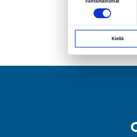
Välttämättömät
valinta
No results w
Kiellä