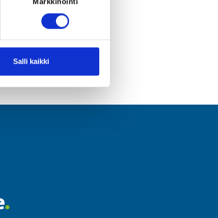
Markkinointi
ators of your
Salli kaikki