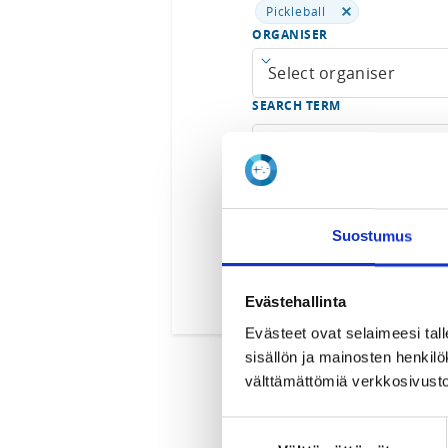
Pickleball
ORGANISER
Open menu
SEARCH TERM
Suostumus
Evästehallinta
Evästeet ovat selaimeesi tall
sisällön ja mainosten henki
välttämättömiä verkkosivusto
Suostumuksen