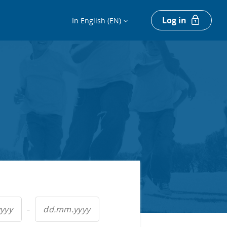
Log in
In English (EN)
–