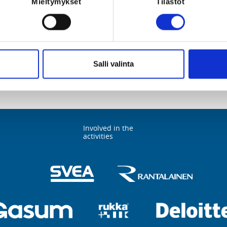
Mieltymykset
Tilastot
ere found with the search terms provided. It may be that the clubs/oper
selected area or sport have not yet added their services to Suomisport.
You can change your search terms and try again.
Salli valinta
Involved in the
activities