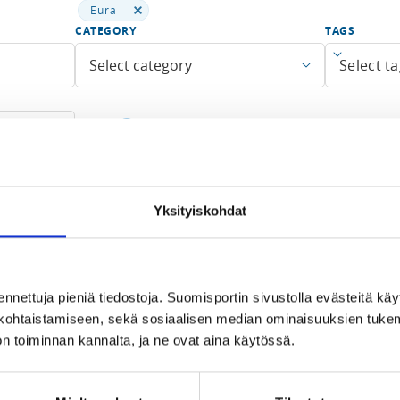
Eura
CATEGORY
TAGS
Open men
Select category
Fewer search terms
Yksityiskohdat
Find
0 search results
ennettuja pieniä tiedostoja. Suomisportin sivustolla evästeitä käy
lökohtaistamiseen, sekä sosiaalisen median ominaisuuksien tuke
n toiminnan kannalta, ja ne ovat aina käytössä.
No search results found