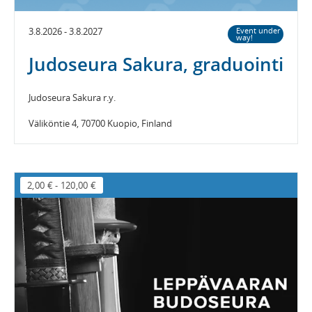
3.8.2026 - 3.8.2027
Event under
way!
Judoseura Sakura, graduointi
Judoseura Sakura r.y.
Väliköntie 4, 70700 Kuopio, Finland
2,00 €
-
120,00 €