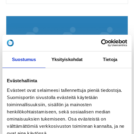
Suostumus
Yksityiskohdat
Tietoja
Evästehallinta
Evästeet ovat selaimeesi tallennettuja pieniä tiedostoja.
Suomisportin sivustolla evästeitä käytetään
16.8.2026
toiminnallisuuksiin, sisällön ja mainosten
henkilökohtaistamiseen, sekä sosiaalisen median
Iaido kyu-graduointi Helsinki 16.8.2026
ominaisuuksien tukemiseen. Osa evästeistä on
välttämättömiä verkkosivuston toiminnan kannalta, ja ne
Suomen kendoseurojen keskusliitto ry
ovat aina käytössä.