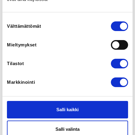
KKTI dojo
Alakiventie 2, 00920 Helsinki, Finland
Suostumuksen
Välttämättömät
valinta
Mieltymykset
Tilastot
Markkinointi
Salli kaikki
27.9.2026
Jodo dan-graduointi ilmoittautuminen EJC2026
Salli valinta
Merignac Ranska 27.9.2026