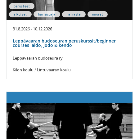
perusteet
aikuiset
harrastaja
harraste
nuoret
31.8.2026 - 10.12.2026
Leppävaaran budoseuran peruskurssit/beginner
courses iaido, jodo & kendo
Leppävaaran budoseura ry
Kilon koulu / Lintuvaaran koulu