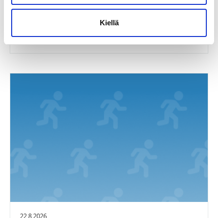
Suomen kendoseurojen keskusliitto ry
Kiellä
EJC2026
33700 Mérignac, France
22.8.2026